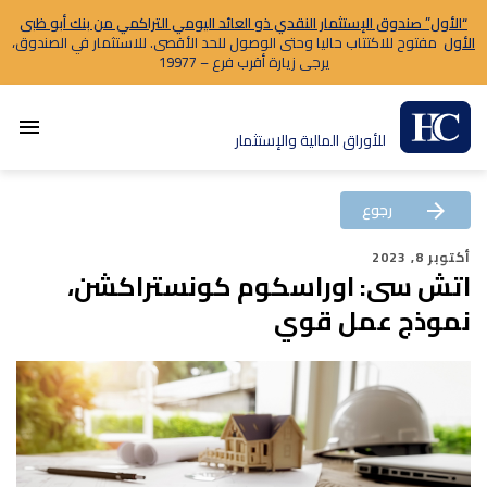
“الأول” صندوق الإستثمار النقدي ذو العائد اليومي التراكمي من بنك أبو ظبى
الأول
مفتوح للاكتتاب حاليا وحتى الوصول للحد الأقصى. للاستثمار في الصندوق،
يرجى زيارة أقرب فرع – 19977
menu
للأوراق المالية والإستثمار
رجوع
arrow_back
أكتوبر 8, 2023
اتش سى: اوراسكوم كونستراكشن،
نموذج عمل قوي