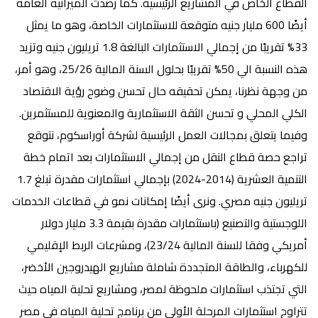
القطاع الخاص في المشاريع الرئيسية. كما رصدت الميزانية العامة
أيضًا 600 مليار جنيه متوقعة للاستثمارات الخاصة، وهو ما يمثل
33% تقريبًا من إجمالي الاستثمارات البالغة 1.8 تريليون جنيه وتزيد
هذه النسبة الي 50% تقريبًا بحلول السنة المالية 25/26، وهو أمر،
من وجهة نظرنا، يمكن تحقيقه حال تحسن وضوح رؤية الاقتصاد
الكلي المحلي و تحسن الثقة الاستثمارية والمعنوية للمستثمرين.
وفيما يتعلق بمجالات العمل الرئيسية لشركة أوراسكوم، نتوقع
تراجع حصة قطاع النقل من إجمالي الاستثمارات بعد اتمام خطة
التنمية العشرية (2014-2024) بإجمالي استثمارات مقدرة تبلغ 1.7
تريليون جنيه مصري. ونرى أيضًا إمكانات نمو في قطاعات الخدمات
اللوجستية والتصنيع (باستثمارات مقدرة بقيمة 3.3 مليار دولار
أمريكي وفقا للسنة المالية 23/24)، ومشرعات الربط الإقليمي
للكهرباء، والطاقة المتجددة شاملة مشاريع الهيدروجين الأخضر،
التي تجتذب استثمارات ملحوظة لمصر، ومشاريع تحلية المياه حيث
تتراوح استثمارات المرحلة الأولي من برنامج تحلية المياه في مصر