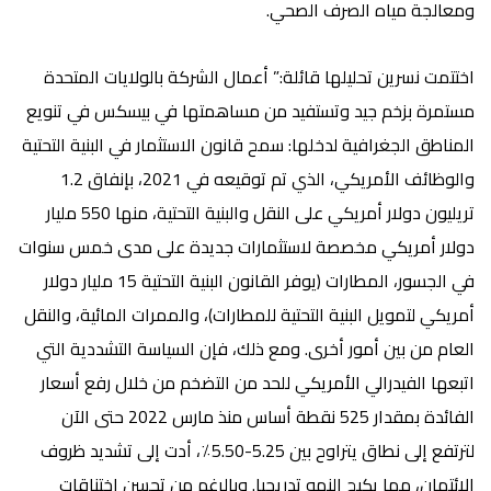
ومعالجة مياه الصرف الصحي.
اختتمت نسرين تحليلها قائلة:”
أعمال
الشركة
بالولايات المتحدة
مستمرة بزخم جيد وتستفيد من مساهمتها في بيسكس في تنويع
المناطق الجغرافية لدخلها:
سمح قانون الاستثمار في البنية التحتية
والوظائف الأمريكي، الذي تم توقيعه في 2021، بإنفاق 1.2
تريليون دولار أمريكي على النقل والبنية التحتية، منها 550 مليار
دولار أمريكي مخصصة لاستثمارات جديدة على مدى خمس سنوات
في الجسور، المطارات (يوفر القانون البنية التحتية 15 مليار دولار
أمريكي لتمويل البنية التحتية للمطارات)، والممرات المائية، والنقل
العام من بين أمور أخرى. ومع ذلك، فإن السياسة التشددية التي
اتبعها الفيدرالي الأمريكي للحد من التضخم من خلال رفع أسعار
الفائدة بمقدار 525 نقطة أساس منذ مارس 2022 حتى الآن
لترتفع إلى نطاق يتراوح بين 5.25-5.50٪، أدت إلى تشديد ظروف
الائتمان، مما يكبح النمو تدريجيا. وبالرغم من تحسن اختناقات