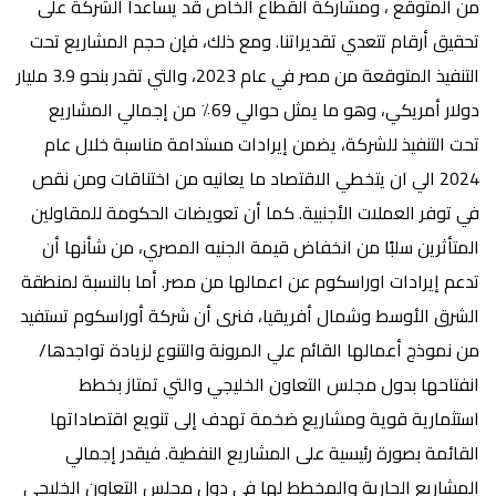
من المتوقع ، ومشاركة القطاع الخاص قد يساعدا الشركة على
تحقيق أرقام تتعدي تقديراتنا. ومع ذلك، فإن حجم المشاريع تحت
التنفيذ المتوقعة من مصر في عام 2023، والتي تقدر بنحو 3.9 مليار
دولار أمريكي، وهو ما يمثل حوالي 69٪ من إجمالي المشاريع
تحت التنفيذ للشركة، يضمن إيرادات مستدامة مناسبة خلال عام
2024 الي ان يتخطي الاقتصاد ما يعانيه من اختناقات ومن نقص
في توفر العملات الأجنبية. كما أن تعويضات الحكومة للمقاولين
المتأثرين سلبًا من انخفاض قيمة الجنيه المصري، من شأنها أن
تدعم إيرادات اوراسكوم عن اعمالها من مصر. أما بالنسبة لمنطقة
الشرق الأوسط وشمال أفريقيا، فنرى أن شركة أوراسكوم تستفيد
من نموذج أعمالها القائم علي المرونة والتنوع لزيادة تواجدها/
انفتاحها بدول مجلس التعاون الخليجي والتي تمتاز بخطط
استثمارية قوية ومشاريع ضخمة تهدف إلى تنويع اقتصاداتها
القائمة بصورة رئيسية على المشاريع النفطية. فيقدر إجمالي
المشاريع الجارية والمخطط لها في دول مجلس التعاون الخليجي