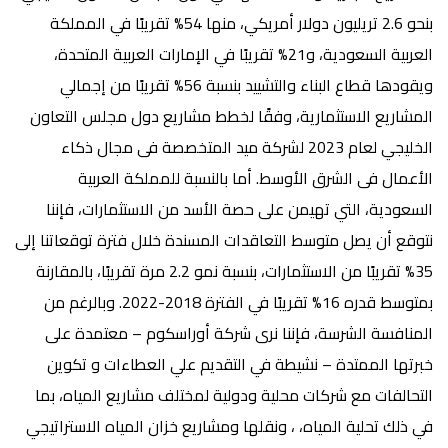
بنحو 2.6 تريليون دولار أمريكي، منها 54% تقريبًا في المملكة
العربية السعودية، و21% تقريبًا في الإمارات العربية المتحدة،
ويقودها قطاع البناء والتشييد بنسبة 56% تقريبًا من إجمالي
المشاريع الاستثمارية، وفقًا لخطط مشاريع دول مجلس التعاون
الخليجي لعام 2023 لشركة ميد المتخصصة فى مجال ذكاء
الأعمال فى الشرق الأوسط. أما بالنسبة للمملكة العربية
السعودية، التي تهيمن على حصة الأسد من الاستثمارات، فإننا
نتوقع أن يصل متوسط التعاقدات المسندة خلال فترة توقعاتنا إلى
35% تقريبًا من الاستثمارات، بنسبة نمو 2.2 مرة تقريبًا، بالمقارنة
بمتوسط قدره 16% تقريبًا في الفترة 2018-2022. وبالرغم من
المنافسة الشرسة، فإننا نرى شركة أوراسكوم – معتمدة على
خبرتها الممتدة – نشيطة في التقديم علي العطاءات و تكوين
التحالفات مع شركات محلية ودولية لمختلف مشاريع المياه، بما
في ذلك تحلية المياه، ، ونقلها ومشاريع خزان المياه الاستراتيجي