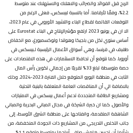
الربح قبل الفوائد والضرائب والاهلاك والاستهلاك عند متوسط
2.2%، وفقًا لأرقامنا. أما بالنسبة لبيسكس، فعلى الرغم من
التوقعات القاتمة لقطاع البناء والتشييد الأوروبي في عام 2023،
الا ان في يونيو 2023 ارتفع مؤشرالإنتاج في البناء Eurostat على
أساس سنوي لكل من بلجيكا وهولندا ولوكسمبورغ، مع انخفاض
طفيف في فرنسا، وهي أسواق الأعمال الرئيسية لـبيسكس في
أوروبا. كما نتوقع أن تحافظ الاستثمارات في هذه الاقتصادات على
حصة متوسطة تبلغ 33% تقريبًا من إجمالي تكوين رأس المال
الثابت في منطقة اليورو المتوقع خلال الفترة 2023-2024. وذلك
بالاضافة الي أن المناقصات العامة المتعلقة بالبنية التحتية
ومشاريع الطاقة المتجددة تدعم أعمال بيسكس في الامتيازات
والأصول. كما ان خبرة الشركة في مجال المباني البحرية والمباني
الشاهقة المتقدمة، وانفتاحها على منطقة الشرق الأوسط، إلى
جانب التخلص التدريجي من المشاريع ذات الجودة المنخفضة، من
شأنها أن تحسن هامش صافي أرباحها بمتوسط متوقع 1.1%