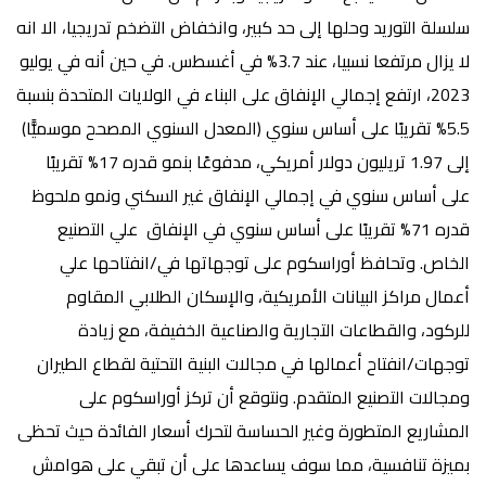
سلسلة التوريد وحلها إلى حد كبير، وانخفاض التضخم تدريجيا، الا انه
لا يزال مرتفعا نسبيا، عند 3.7% في أغسطس. في حين أنه في يوليو
2023، ارتفع إجمالي الإنفاق على البناء في الولايات المتحدة بنسبة
5.5% تقريبًا على أساس سنوي (المعدل السنوي المصحح موسميًّا)
إلى 1.97 تريليون دولار أمريكي، مدفوعًا بنمو قدره 17% تقريبًا
على أساس سنوي في إجمالي الإنفاق غير السكني ونمو ملحوظ
قدره 71% تقريبًا على أساس سنوي في الإنفاق علي التصنيع
الخاص. وتحافظ أوراسكوم على توجهاتها في/انفتاحها علي
أعمال مراكز البيانات الأمريكية، والإسكان الطلابي المقاوم
للركود، والقطاعات التجارية والصناعية الخفيفة، مع زيادة
توجهات/انفتاح أعمالها في مجالات البنية التحتية لقطاع الطيران
ومجالات التصنيع المتقدم. ونتوقع أن تركز أوراسكوم على
المشاريع المتطورة وغير الحساسة لتحرك أسعار الفائدة حيث تحظى
بميزة تنافسية، مما سوف يساعدها على أن تبقي على هوامش