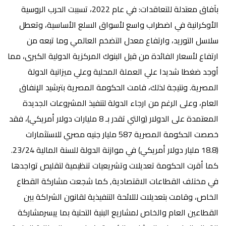
بآفاق
معتدلة للتعاقدات:
في عام 2022، تسببت الحرب الروسية
الأوكرانية في اضطراب واسع لأسواق السلع الأساسية، وتعطل
سلاسل التوريد، وارتفاع معدل التضخم العالمي وما تبعه من
ارتفاع لأسعار الفائدة من قبل البنوك المركزية الدولية الكبرى، مما
أوجد ضغطا شديدا علي العملة المحلية وعلي ميزانية الدولة
المصرية. ونتيجة لذلك، قامت الحكومة المصرية بترشيد الإنفاق
العام، وعلى الرغم من ارجاء الدولة لتنفيذ المشروعات الجديدة
المعتمدة على الدولار (والتي تقدر بـ 8 مليارات دولار أمريكي)، فقد
خصصت الحكومة المصرية 587 مليار جنيه مصري للاستثمارات
(18.8 مليار دولار أمريكي) في موازنة الدولة للسنة المالية 23/24.
كما أقرت الحكومة تعديلات وتشريعيات تنظيمية لتقليص تواجدها
في مختلف القطاعات الاقتصادية, كما شجعت مشاركة القطاع
الخاص، وقامت بتعديلات لللائحة التنفيذية لقانون الشراكة بين
القطاعين العام والخاص لمشاريع البنية التحتية بما ييسرمشاركة