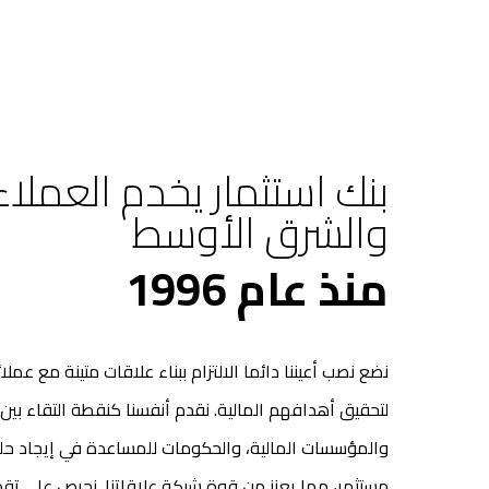
بنك استثمار يخدم العملا
والشرق الأوسط
منذ عام 1996
نضع نصب أعيننا دائما الالتزام ببناء علاقات متينة مع عملائ
لتحقيق أهدافهم المالية. نقدم أنفسنا كنقطة التقاء بي
والمؤسسات المالية، والحكومات للمساعدة في إيجاد ح
مستثمر، مما يعزز من قوة شبكة علاقاتنا. نحرص على ت