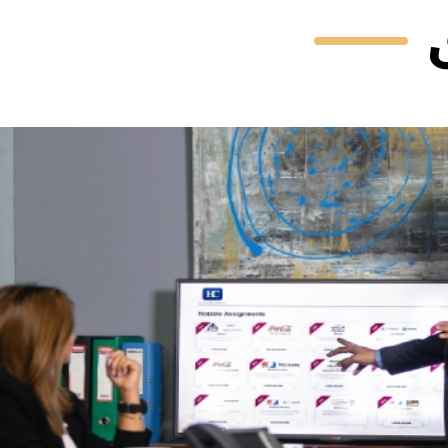
2026-08-06
nd No. 4
{894.02}
2026-08-06
dity
{537.43098}
2026-08-08
Fund
{342.65252}
2026-08-08