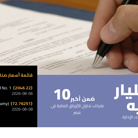
قائمة أسعار صنا
يار
10
 No. 1
{2046.22}
2026-08-06
ه
ضمن أكبر
aumy)
{72.76251}
شركات تداول الأوراق المالية في
2026-08-08
مصر
 الإدارة
l)
{1067.21227}
2026-08-08
ment Fund
{88.08}