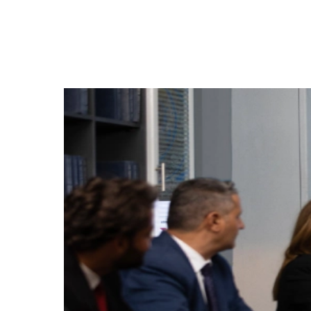
Credit Agricole Bank Egypt Balanced Fu
FAB Misr (Al Awal) Daily Cumulative Return Fund for Liqui
FAB Misr (Etm’nan) Capital Preservation 