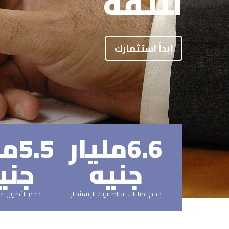
للثقة
إبدأ استثمارك
6.6
مليار
5.5
مل
جنيه
جني
حجم عمليات نشاط بنوك الإستثمار
حجم الأصول تحت