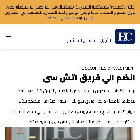
“الأول” صندوق الإستثمار النقدي ذو العائد اليومي التراكمي من بنك أبو ظبى
الأول
مفتوح للاكتتاب حاليا وحتى الوصول للحد الأقصى. للاستثمار في الصندوق،
يرجى زيارة أقرب فرع – 19977
menu
للأوراق المالية والإستثمار
HC SECURITIES & INVESTMENT
انضم الي فريق اتش سى
نرحب بالكوادر المبتكرين والموهوبين للانضمام لفريق اتش سى. نفخر
بتوظيف الأفضل دائما.. فريقٌ يتيح لك أن تكون جزءًا من منظمة تكرّس
مواردها لشقّ آفاقٍ جديدة، ووضع معايير ريادية للنجاح في جميع المجالات،
فلا تتردد في إرسال طلبك للانضمام إلى اتش سى، وتغيير حياتك.