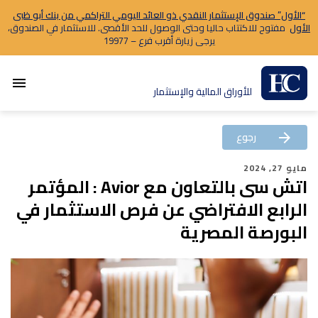
“الأول” صندوق الإستثمار النقدي ذو العائد اليومي التراكمي من بنك أبو ظبى
الأول
مفتوح للاكتتاب حاليا وحتى الوصول للحد الأقصى. للاستثمار في الصندوق،
يرجى زيارة أقرب فرع – 19977
menu
للأوراق المالية والإستثمار
رجوع
arrow_back
مايو 27, 2024
اتش سى بالتعاون مع Avior : المؤتمر
الرابع الافتراضي عن فرص الاستثمار في
البورصة المصرية