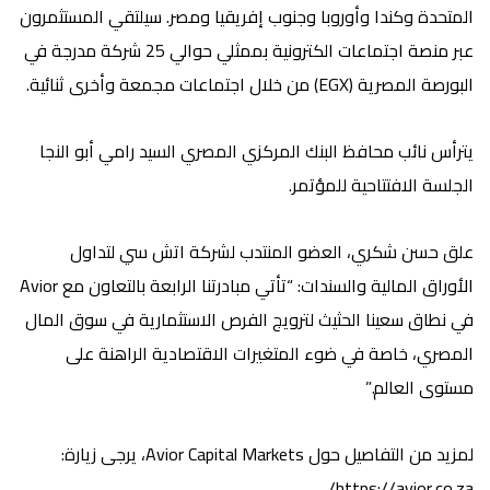
المتحدة وكندا وأوروبا وجنوب إفريقيا ومصر. سيلتقي المستثمرون
عبر منصة اجتماعات الكترونية بممثلي حوالي 25 شركة مدرجة في
البورصة المصرية (EGX) من خلال اجتماعات مجمعة وأخرى ثنائية.
يترأس نائب محافظ البنك المركزي المصري السيد رامي أبو النجا
الجلسة الافتتاحية للمؤتمر.
علق حسن شكري، العضو المنتدب لشركة اتش سي لتداول
الأوراق المالية والسندات: “تأتي مبادرتنا الرابعة بالتعاون مع Avior
في نطاق سعينا الحثيث لترويج الفرص الاستثمارية في سوق المال
المصري، خاصة في ضوء المتغيرات الاقتصادية الراهنة على
مستوى العالم.”
لمزيد من التفاصيل حول
Avior Capital Markets
، يرجى زيارة:
https://avior.co.za/