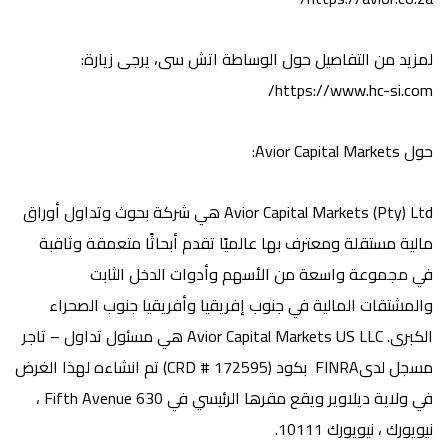
لمزيد من التفاصيل حول الوساطة
اتش سى
، يرجى زيارة:
https://www.hc-si.com/
حول
Avior Capital Markets
:
Avior Capital Markets (Pty) Ltd هي شركة بحوث وتداول أوراق
مالية مستقلة ومعترف بها عالميًا تقدم أبحاثًا متعمقة وثاقبة
في مجموعة واسعة من الأسهم وأدوات الدخل الثابت
والمشتقات المالية في جنوب إفريقيا وأفريقيا جنوب الصحراء
الكبرى. Avior Capital Markets US LLC هي مسئول تداول – تاجر
مسجل لدىFINRA بكود (CRD # 172595) تم انشاءه لهذا الغرض
في ولاية ديلاوير ويقع مقرها الرئيسي في 630 Fifth Avenue ،
نيويورك ، نيويورك 10111.