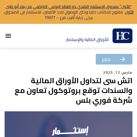
“الأول” صندوق الإستثمار النقدي ذو العائد اليومي التراكمي من بنك أبو ظبى
الأول
مفتوح للاكتتاب حاليا وحتى الوصول للحد الأقصى. للاستثمار في الصندوق،
يرجى زيارة أقرب فرع – 19977
menu
للأوراق المالية والإستثمار
رجوع
arrow_back
مارس 12, 2025
اتش سى لتداول الأوراق المالية
والسندات توقع بروتوكول تعاون مع
شركة فوري بلس