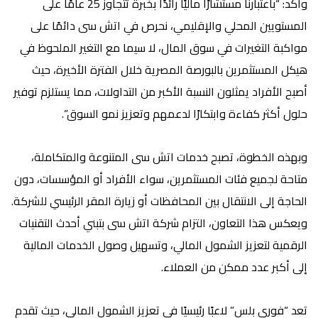
وأكد: “باعتبارنا مستشارًا ماليًا رائدًا بخبرة تتجاوز 25 عامًا على
المستويين المحلي والإقليمي، نحرص في اتش سى دائمًا على
مواكبة التغيرات في سوق المال، لا سيما مع التغير الملحوظ في
هيكل المستثمرين بالبورصة المصرية خلال الفترة الأخيرة، حيث
أصبح الأفراد يمثلون النسبة الأكبر من التداولات، مما يستلزم توفير
حلول أكثر كفاءة وابتكارًا لدعمهم وتعزيز نمو السوق”.
وبهذه الخطوة، تصبح خدمات اتش سى المتنوعة والمتكاملة،
متاحة لجميع فئات المستثمرين، سواء الأفراد أو المؤسسات، دون
الحاجة إلى الانتقال بين المحافظات أو زيارة المقر الرئيسي للشركة.
ويعكس هذا التعاون، التزام شركة اتش سى بتبني أحدث التقنيات
الرقمية لتعزيز الشمول المالي، وتسهيل وصول الخدمات المالية
إلى أكبر عدد ممكن من العملاء.
تعد “فوري بلس” لاعبًا رئيسيًا في تعزيز الشمول المالي، حيث تقدم