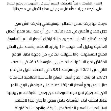
النسبي للشركتين نظراً لانخفاض السعر السوقي للسهمين. ويقع اختيارنا
على شركة عبور لاند كأفضل سهم في قطاع الأجبان في مصر حاليا
صرحت نها بركة محلل القطاع الإستهلاكي بشركة اتش سي
حول قطاع الأجبان في مصر قائلة: ”
نرى أن عبور لاند تقدم أفضل
تواجد بقطاع الأجبان المصري حاليا:
ارتفاع أسعار السلع الأساسية
العالمية وطول أمد كوفيد-19 وتزايد التضخم، يضغط على الدخل
المتاح للمستهلك، والاستهلاك الخاص، من وجهة نظرنا. نتوقع
انخفاض نمو الاستهلاك الخاص ​​إلى متوسط ​​6.15٪ في النصف
الثاني من 20/21 من متوسط ​​9.91٪ في النصف الأول من عام
20/21. لم يترك ارتفاع أسعار السلع الأساسية العالمية للشركات
خيارًا سوى رفع أسعار التجزئة للحفاظ على هوامش الربح، الأمر
الذي قد يعيق نمو حجم المبيعات لدى بعض الشركات، من وجهة
نظرنا. اختلف أداء الشركات داخل سوق الأجبان نظرا لاختلاف
استراتيجيات التسعير الخاصة بكل شركة، والدرجات المتفاوتة