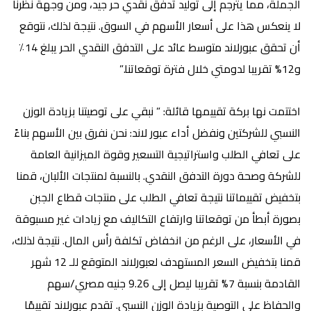
الجملة، مما يترجم إلى توليد تدفق نقدي حر جيد، ومن وجهة نظرنا
لا ينعكس هذا على أسعار الأسهم في السوق. نتيجة لذلك، نتوقع
أن تحقق عبورلاند متوسط عائد على التدفق النقدي الحر يبلغ 14٪
و12% تقريبا لدومتي خلال فترة توقعاتنا.”
اختتمت نها بركة تقييمها قائلة: ”
نبقي على توصيتنا بزيادة الوزن
النسبي للشركتين ونفضل أداء عبور لاند:
نحن نفرق بين الأسهم بناءً
على تعافي الطلب واستراتيجية التسعير وقوة الميزانية العامة
للشركة وصحة دورة التدفق النقدي. بالنسبة لمنتجات الألبان، قمنا
بتخفيض تقييماتنا نتيجة تعافي الطلب على منتجات قطاع الجبن
بصورة أبطأ من توقعاتنا وارتفاع التكاليف مع زيادات غير مسبوقة
في الأسعار، على الرغم من انخفاض تكلفة رأس المال. نتيجة لذلك،
قمنا بتخفيض السعر المستهدف لعبورلاند المتوقع للـ 12 شهر
القادمة بنسبة 7% تقريبا ليصل إلى 9.26 جنيه مصري/سهم
والحفاظ على التوصية بزيادة الوزن النسبي. تقدم عبورلاند تقييمًا