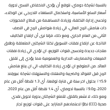
بالنسبة لشركة دومتي، نتوقع أن يؤدي الانخفاض النسبي لدورة
أسعار السلع الأساسية، واستكمال الاستغناء التدريجي عن الوكلاء،
وتحسن إدارة التكلفة، وزيادة المساهمة من قطاع المخبوزات
ذات هامش الربح العالي، الي زيادة هوامش الربح في النصف
الثاني من العام الجاري. ومع ذلك، فإننا نرى أن ارتفاع التكاليف
الناتجة عن ارتفاع نفقات التسويق لكلتا الشركتين المتعلقة بإطلاق
منتجات جديدة وتحسين قنوات التوزيع، ان تؤدي الي زيادة نفقات
المبيعات والمصاريف الادارية والعمومية مما يؤدي إلى تقليل
العائد. من المتوقع ان تؤدي زيادة التكاليف الي ان يبلغ هامش
الربح قبل الفوائد والضريبة والاهلاك والاستهلاك لشركة عبورلاند
15.9٪ بحلول اخر سنة في فترة توقعنا، أي 1.3 نقطة أقل من عام
2020، و9.0٪ بالنسبة لدومتي، أي 1.4 نقطة أقل من عام 2020.
ومع ذلك، لا نشعر بالقلق، لتتمتع الشركتان بدورة تحويل نقدي
صحية (CCC) نظرًا لاعتمادهم المتزايد على قنوات توزيع تجار