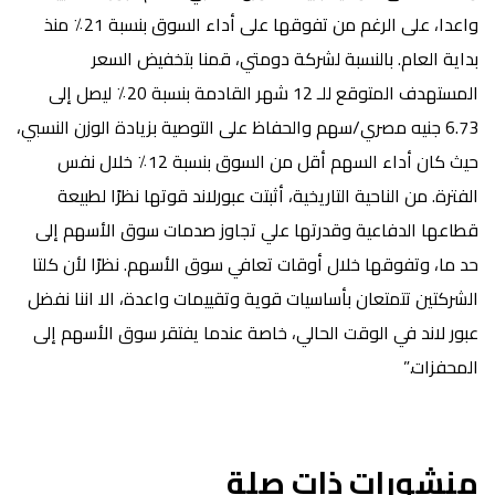
واعدا، على الرغم من تفوقها على أداء السوق بنسبة 21٪ منذ
بداية العام. بالنسبة لشركة دومتي، قمنا بتخفيض السعر
المستهدف المتوقع للـ 12 شهر القادمة بنسبة 20٪ ليصل إلى
6.73 جنيه مصري/سهم والحفاظ على التوصية بزيادة الوزن النسبي،
حيث كان أداء السهم أقل من السوق بنسبة 12٪ خلال نفس
الفترة. من الناحية التاريخية، أثبتت عبورلاند قوتها نظرًا لطبيعة
قطاعها الدفاعية وقدرتها علي تجاوز صدمات سوق الأسهم إلى
حد ما، وتفوقها خلال أوقات تعافي سوق الأسهم. نظرًا لأن كلتا
الشركتين تتمتعان بأساسيات قوية وتقييمات واعدة، الا اننا نفضل
عبور لاند في الوقت الحالي، خاصة عندما يفتقر سوق الأسهم إلى
المحفزات.”
منشورات ذات صلة