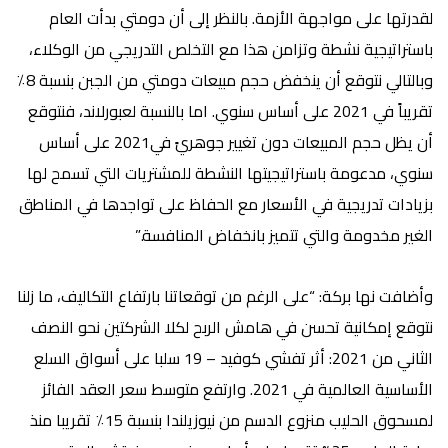
لقدرتها على مواجهة الأزمة. بالنظر إلى أن دومتي بدأت العام
باستراتيجية نشطة وتزامن هذا مع التخلص التدريجي من الوكلاء،
وبالتالي نتوقع أن ينخفض حجم مبيعات دومتي من الجبن بنسبة 8٪
تقريباً في 2021 على أساس سنوي. اما بالنسبة لعبورلاند، فنتوقع
أن يظل حجم المبيعات دون تغيير جوهريً في2021 على أساس
سنوي، مدعومة باستراتيجيتها النشطة للمشتريات التي تسمح لها
بزيادات تدريجية في الأسعار مع الحفاظ على تواجدها في المناطق
الغير مخدومة والتي تتميز بانخفاض المنافسة.”
وأضافت نها بركة: “
على الرغم من توقعاتنا بارتفاع التكاليف، ما زلنا
نتوقع إمكانية تحسن في هامش الربح لكلا الشركتين نحو النصف
الثاني من 2021:
أثر تفشي كوفيد – 19 سلبا على أسواق السلع
الأساسية العالمية في 2021. وارتفع متوسط سعر العقد الفائز
لمسحوق الحليب منزوع الدسم من نيوزيلندا بنسبة 15٪ تقريبا منذ