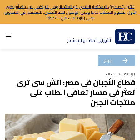
“الأول” صندوق الإستثمار النقدي ذو العائد اليومي التراكمي من بنك أبو ظبى
الأول
مفتوح للاكتتاب حاليا وحتى الوصول للحد الأقصى. للاستثمار في الصندوق،
يرجى زيارة أقرب فرع – 19977
menu
للأوراق المالية والإستثمار
رجوع
arrow_back
يونيو 30, 2021
قطاع الأجبان في مصر: اتش سي ترى
تعثر في مسار تعافي الطلب على
منتجات الجبن