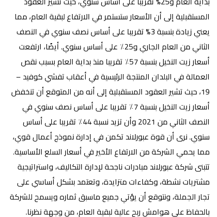
بداية العام و25% تقريبا على أساس سنوي، حيث تشير العقود
المستقبلية إلى أن الأسعار ستستمر في الارتفاع لبقية العام، مما
يعني زيادة بنسبة 3% تقريبا على أساس نصف سنوي في النصف
الثاني من العام الجاري و25٪ على أساس سنوي. أيضًا، ارتفعت
أسعار زيت النخيل بنسبة 57٪ تقريبا منذ بداية العام بسبب نقص
العمالة في البلدان المنتجة الرئيسية في أعقاب تفشي كوفيد –
19، حيث تشير العقود المستقبلية إلى أنه من المتوقع أن تنخفض
أسعار زيت النخيل بنسبة 7٪ تقريبا على أساس نصف سنوي في
النصف الثاني من 2021 وأن تزيد نسبة 44٪ تقريبا على أساس
سنوي. نرى أن قوة عبورلاند تكمن في إدارة نموذج أعمال قوي،
مما يحمي الشركة من الارتفاع الأخير في أسعار السلع الأساسية.
تتبنى شركة عبورلاند مبادرات ناجحة لإدارة التكاليف، واستراتيجية
مشتريات نشطة، وكفاءات متزايدة، وتعتمد بشكل أساسي على
تجار الجملة، ونتوقع أن يؤتي جميع ماسبق ثماره ويسمح للشركة
بالحفاظ على هوامش ربح عالية لبقية العام، من وجهة نظرنا.