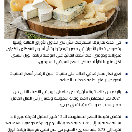
في أحدث تقاريرها، استعرضت اتش سي لتداول الأوراق المالية رؤيتها
بخصوص قطاع الأجبان في مصر وتوصيتها بشأن أسهم الشركتين الكبرتين
عبورلاند ودومتي، حيث أكدت ابقائها على التوصية بزيادة الوزن النسبي
لكل منهما نظراً لانخفاض السعر السوقي للسهمين.
نعزو تعثر مسار تعافي الطلب على منتجات الجبن لارتفاع أسعار المنتجات
لتعويض ارتفاع تكلفة مدخلات الصناعة
بالرغم من ذلك، نتوقع أن يتحسن هامش الربح في النصف الثاني من
2021 نظراً لانخفاض المصروفات التمويلية وتحسن رأس المال العامل
مما يسمح بحدوث تدفق نقدي حر جيد
نخفض تقييمنا للسعر المستهدف للـ 12 شهر المقبل لشركة عبور لاند
بنسبة 7% تقريبا إلى 9.26 جنيه مصري/السهم وشركة دومتي بنسبة 20%
تقريبا إلى 6.73 جنيه مصري/ السهم في حين نبقي بتوصيتنا بزيادة الوزن