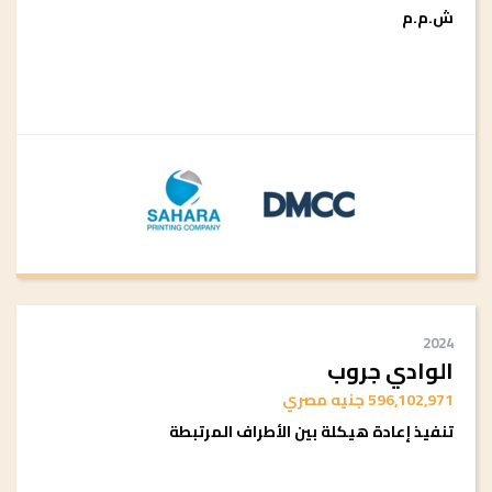
ش.م.م
2024
الوادي جروب
596,102,971 جنيه مصري
تنفيذ إعادة هيكلة بين الأطراف المرتبطة