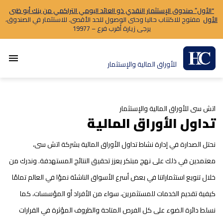
“الأول” صندوق الإستثمار النقدي ذو العائد اليومي التراكمي من بنك أبو ظبى
الأول
مفتوح للاكتتاب حاليا وحتى الوصول للحد الأقصى. للاستثمار في الصندوق،
يرجى زيارة أقرب فرع – 19977
menu
للأوراق المالية والإستثمار
اتش سى للأوراق المالية والإستثمار
تداول الأوراق المالية
نحتل الصدارة في إدارة نشاط تداول الأوراق المالية بشركة اتش سى،
معتمدين في ذلك على نهج مبتكر يعزز تحقيق النتائج المستهدفة. وندرك من
خلال تنويع استثماراتنا في بعض أسرع الأسواق الناشئة نموًا في العالم تمامًا
كيفية تقديم الخدمات للمستثمرين، سواء من الأفراد أو المؤسسات، كما
نسلط دائرة الضوء على كل الفرص المتاحة والظروف المؤثرة في القرارات