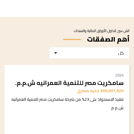
اتش سى لتداول الأوراق المالية والسندات
أهم الصفقات
arrow_drop_down
2024
سامكريت مصر للتنمية العمرانيه ش.م.م.
360,001,920 جنيه مصري
تنفيذ الاستحواذ على 23% من شركة سامكريت مصر للتنمية العمرانيه
ش م م