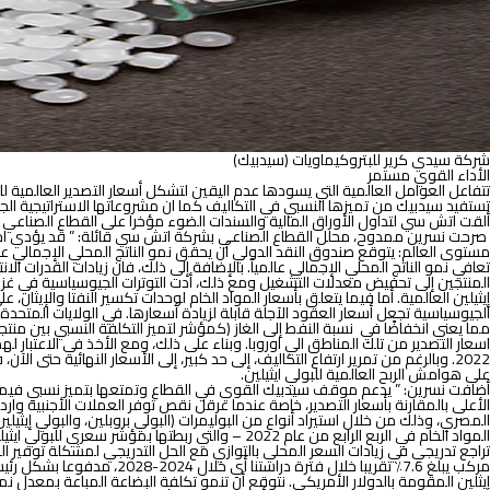
شركة سيدي كرير للبتروكيماويات (سيدبيك)
الأداء القوي مستمر
تتفاعل العوامل العالمية التي يسودها عدم اليقين لتشكل أسعار التصدير العالمية للب
تستفيد سيدبيك من تميزها النسبي في التكاليف كما ان مشروعاتها الاستراتيجية ال
ألقت اتش سي لتداول الأوراق المالية والسندات الضوء مؤخرا على القطاع الصناعي 
صرحت نسرين ممدوح، محلل القطاع الصناعي بشركة اتش سي قائلة: ”
قد يؤدي ا
خ
مستوى العالم:
تعافي نمو الناتج المحلي الإجمالي عالمياً. بالإضافة إلى ذلك، فان زيادات القدرات 
المنتجين إلى تحفيض معدلات التشغيل ومع ذلك، أدت التوترات الجيوسياسية في غزة و
إيثيلين العالمية. أما فيما يتعلق بأسعار المواد الخام لوحدات تكسير النفتا والإيثا
الجيوسياسية تجعل أسعار العقود الآجلة قابلة لزيادة أسعارها. في الولايات المتحدة
مما يعني انخفاضًا في نسبة النفط إلى الغاز (كمؤشر لتميز التكلفة النسبي بين منتجي 
2022. وبالرغم من تمرير ارتفاع التكاليف، إلى حد كبير، إلى الأسعار النهائية حتى
على هوامش الربح العالمية للبولي ايثيلين.
أضافت نسرين: ”
يدعم موقف سيدبيك القوي في القطاع وتمتعها بتميز نسبي فيما 
الأعلى بالمقارنة بأسعار التصدير، خاصة عندما عرقل نقص توفر العملات الأجنبية و
المواد الخام في الربع الرابع من عام 2022 – وال
تراجع تدريجي في زيادات السعر المحلي بالتوازي مع الحل التدريجي لمشكلة توفير ال
مركب يبلغ 7.6٪ تقريبا خلا