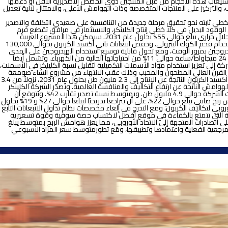
ما لم يتم استيعاب هذه الأحجام من قبل المنتجين ذوي الحصص التصديرية الأقل أو دعمها
، والتركيز على المنتجات المتخصصة وذات الهوامش الأعلى، والامتثال لآلية تعديل
كة بخطي ثابته نحو تحقيق مرحلة جديدة من التنافسية على صعيدي التكلفة والتصدير
لك التوسع في طاقات حقن الوقود البديل في كلا خطي إنتاج الكلينكر، والاستثمار في مرافق تقطيع فرم
الوقود البديل وذلك لخفض أعتمادية التكاليف علي الموردين الخارجيين. كما بدأت الشركة التشغيل التجريبي لمشروع حقن الهيدروجين، مستهدفة الوصول إلى معدل إحلال حراري يبلغ حوالي 55% بحلول عام 2031. سيمكن هذا المشروع العربية
للأسمنت من زيادة كفاءة الاحتراق، مما يقلل من الطاقة اللازمة لإنتاج طن الكلينكر، ويسمح بزيادة استخدام الوقود البديل، وتحقيق وفورات تبلغ حوالي 8-9% في استخدام فحم الكوك البترولي، وخفض انبعاثات ثاني أكسيد الكربون بحوالي 130,000
اج لكل كيلوجرام من الهيدروجين بمرور الوقت، ومع تحول قابلية توسيع استخدام الهيدروجين على المدى
الطويل من كونه عاملاً محفزاً إلى مدخل وقود رئيسي. كما عززت العربية للأسمنت اعتمادها على الطاقة المتجددة، حيث تغطي مشاريعها من الطاقة الشمسية بقدرة 24 ميجاواط/ساعة حوالي 11% من احتياجاتها الحالية من الكهرباء. وتشمل أيضا
 إلى تعزيز استخدام مواد الأسمنت التكميلية لتقليل نسبة الكلينكر في الأسمنت،
قليل الاعتماد على الحجر الجيري، والتخطيط لإنتاج كلينكر منخفض الكربون قائم علي الطين المُكلس ونوع أسمنت يحتوي على 50% من خبث الفرن العالي المطحون والمحبب وذلك عقب الانتهاء من مشروع أنشاء صومعة
أسمنت جديدة، بالإضافة إلى توظيف تقنيات الذكاء الاصطناعي لتحسين العمليات التشغيلية. ومن شأن هذه المشاريع مجمعةً تمكين الشركة من خفض انبعاثات ثاني أكسيد الكربون الناتجة عن الإنتاج إلى 2.3 مليون طن بحلول عام 2031، نزولاً من 3.4
وط الهوامش الناتجة عن ارتفاع التكاليف والمنافسة العالمية. وتُصدّر الشركة الكلينكر
عالي الجودة إلى الاتحاد الأوروبي والأسمنت إلى الدول المجاورة، إضافةً إلى أسواق أخرى. وخلال الأعوام التقديرية 2025–2030، نتوقع أن يبلغ متوسط إجمالي مبيعات الشركة حوالي 4.9 مليون طن، وبمتوسط نسبة تصدير تقارب 42%. ويُتوقع أن
تنمو الإيرادات بمعدل نمو سنوي مركب يبلغ حوالي 3%، مع تسجيل متوسط هامش أرباح قبل الفوائد والضريبة والإهلاك والاستهلاك يبلغ حوالي 32% ومتوسط هامش ربح صافي يبلغ حوالي 22%، على أن يتراجعا تدريجيًا ليبلغا حوالي 27% و 19% بحلول
وردي الاتحاد الأوروبي لتكاليف الكربون. ومع التدرج في إلغاء مخصصات نظام تداول الانبعاثات التابع
منتجة التي تتمتع بالكفاءة في موقع أفضل لاكتساب حصة سوقية وقوة تسعيرية
توضيحي لتطبيق آلية تعديل حدود الكربون، نُقدر أن العربية للأسمنت يمكنها متوسط علاوة علي صافي عائد البيع يقدر ب 5.4 يورو للطن على الصادرات المتجهة إلى الاتحاد الأوروبي، مما يعزز هوامش الربح بمتوسط يبلغ
الانتهاء من المعايير المرجعية الفعلية واعتمادها وتطبيقها، ومع تطورمتوسط سعر المزاد الأسبوعي