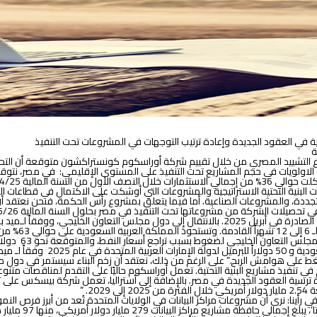
ئية في العقود الجديدة وإعادة ترتيب التوجهات في المشروعات تحت التنفيذ
ة
ع التشييد المصري من خلال تقييم
شركة
أوراسكوم كونستراكشون متوقعة أن التح
 الاولويات في حجم المشاريع تحت التنفيذ على المستوى الإقليمي:
في مصر، نتوقع 
ية التحتية الاستراتيجية والمشروعات التي أوشكت على الاكتمال في قطاعات النقل و
تجددة، والمشروعات الصناعية. أما فيما يتعلق بمشروع رأس الحكمة، فنحن نعتقد
اللازم لتحقيق توازن الميزانية ال
ضغط على هوامش الربح.” على الرغم من ذلك، نعتقد أن زخم البناء سيستمر في دول 
 في تنفيذ مشاريع البنية التحتية. تعمل أوراسكوم حاليًا على التقدم لمناقصات
رة ترسية العقود الجديدة في مصر. بالإضافة إلى أستراليا، تعمل شركة بيسكس على 
. “
ي رأينا
:
نرى أن مشروعات مراكز البيانات في الولايات المتحدة تُعد من أبرز فرص الن