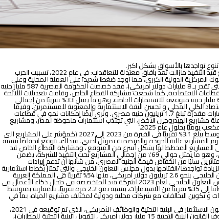
نوع تواجدها بالأسواق بشكل اكبر.
 قيد التنفيذ مازالت
تعد بآفاق
معتدلة للتعاقدات:
في عام 2022، تسببت الحرب
وك المركزية الدولية الكبرى، مما أوجد ضغطا شديدا علي العملة المحلية وعلي
ميزانية الدولة المصرية. ونتيجة لذلك، قامت الحكومة المصرية بترشيد الإنفاق العام، وعلى الرغم من ارجاء الدولة لتنفيذ المشروعات الجديدة المعتمدة على الدولار (والتي تقدر بـ 8 مليارات دولار أمريكي)، فقد خصصت الحكومة المصرية 587 مليار جنيه
يعيات تنظيمية لتقليص تواجدها في مختلف القطاعات الاقتصادية, كما شجعت مشاركة القطاع الخاص، وقامت بتعديلات لللائحة
التنفيذية لقانون الشراكة بين القطاعين العام والخاص لمشاريع البنية التحتية بما ييسرمشاركة القطاع الخاص في المشاريع الرئيسية. كما رصدت الميزانية العامة أيضًا 600 مليار جنيه متوقعة للاستثمارات الخاصة، وهو ما يمثل 33% تقريبًا من إجمالي
ن وجهة نظرنا، يمكن تحقيقه حال تحسن وضوح رؤية الاقتصاد الكلي المحلي و تحسن الثقة الاستثمارية والمعنوية للمستثمرين. وفيما
يتعلق بمجالات العمل الرئيسية لشركة أوراسكوم، نتوقع تراجع حصة قطاع النقل من إجمالي الاستثمارات بعد اتمام خطة التنمية العشرية (2014-2024) بإجمالي استثمارات مقدرة تبلغ 1.7 تريليون جنيه مصري. ونرى أيضًا إمكانات نمو في قطاعات
2)، ومشرعات الربط الإقليمي للكهرباء، والطاقة المتجددة شاملة مشاريع الهيدروجين الأخضر، التي تجتذب استثمارات ملحوظة لمصر، ومشاريع
نتوقع أن تنخفض حصة أوراسكوم من استثمارات مصر إلى متوسط يبلغ 3.1% تقريبًا في الفترة من 2023 إلى 2027 (كمؤشر علي المشاريع التي
مريكي بينما تستهدف اوراسكوم المشاريع عالية الجودة والمتضمنة تمويل أجنبي. فبذلك، نتوقع انخفاضًا بنسبة
م 2024، كما أن استئناف الحكومة للإنفاق بالدولار الأمريكي على المشاريع المخطط لها بشكل أسرع من المتوقع ، ومشاركة القطاع الخاص قد
يساعدا الشركة على تحقيق أرقام تتعدي تقديراتنا. ومع ذلك، فإن حجم المشاريع تحت التنفيذ المتوقعة من مصر في عام 2023، والتي تقدر بنحو 3.9 مليار دولار أمريكي، وهو ما يمثل حوالي 69٪ من إجمالي المشاريع تحت التنفيذ للشركة، يضمن
للمقاولين المتأثرين سلبًا من انخفاض قيمة الجنيه المصري، من شأنها أن تدعم إيرادات
يادة تواجدها/انفتاحها بدول مجلس التعاون الخليجي والتي تمتاز بخطط استثمارية
قوية ومشاريع ضخمة تهدف إلى تنويع اقتصاداتها القائمة بصورة رئيسية على المشاريع النفطية. فيقدر إجمالي المشاريع الجارية والمخطط لها في دول مجلس التعاون الخليجي بنحو 2.6 تريليون دولار أمريكي، منها 54% تقريبًا في المملكة العربية
السعودية، و21% تقريبًا في الإمارات العربية المتحدة، ويقودها قطاع البناء والتشييد بنسبة 56% تقريبًا من إجمالي المشاريع الاستثمارية، وفقًا لخطط مشاريع دول مجلس التعاون الخليجي لعام 2023 لشركة ميد المتخصصة فى مجال ذكاء الأعمال فى
الشرق الأوسط. أما بالنسبة للمملكة العربية السعودية، التي تهيمن على حصة الأسد من الاستثمارات، فإننا نتوقع أن يصل متوسط التعاقدات المسندة خلال فترة توقعاتنا إلى 35% تقريبًا من الاستثمارات، بنسبة نمو 2.2 مرة تقريبًا، بالمقارنة بمتوسط
يم علي العطاءات و تكوين التحالفات مع شركات محلية ودولية لمختلف مشاريع المياه، بما في
سمح قانون الاستثمار في البنية التحتية والوظائف الأمريكي، الذي تم توقيعه في 2021،
بإنفاق 1.2 تريليون دولار أمريكي على النقل والبنية التحتية، منها 550 مليار دولار أمريكي مخصصة لاستثمارات جديدة على مدى خمس سنوات في الجسور، المطارات (يوفر القانون البنية التحتية 15 مليار دولار أمريكي لتمويل البنية التحتية للمطارات)،