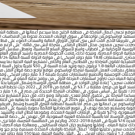
نتوقع تحسن أعمال الشركة في منطقة الخليج مما سيدعم أعمالها في منطقة الش
تستفيد اوراسكوم من تواجدها في سوق الولايات المتحدة، تتحوط من الانتكاسات ا
في تقريرها الأخير، ألقت اتش سي لتداول الأوراق المالية والسندات الضوء على قطا
صرحت نسرين ممدوح، محلل القطاع الصناعي بشركة اتش سي قائلة
:
“
على الرغم
من
الروسية الأوكرانية في اضطراب واسع لأسواق السلع الأساسية، وتعطل سلاسل التوريد
تحلية المياه حيث تتراوح استثمارات المرحلة الأولي من برنامج تحلية المياه في مصر بين 3.1 و3.3 مليار دولار أمريكي، والتي تستهدف قدرة إنتاجية تبلغ 3.35 مليون متر مكعب يوميًا بحلول عام
أضافت نسرين:
” إعادة توازن التواجد في منطقة الشرق الأوسط وشمال أفريقيا بحثا
تسند اليها من مصر)، 
إيرادات مستدامة مناسبة خلال عام 2024 الي ان يتخ
اوراسكوم عن اعمالها من مصر. أما بالنسبة لمنطقة الشرق الأوسط وشمال أفريقيا، 
قدره 16% تقريبًا في الفترة 2018-2022. وبالرغم
ذلك تحلية المياه، ، ونقلها ومشاريع خزان المياه الاستراتيجي ومعالجة مياه الصرف
اختتمت نسرين تحليلها قائلة:”
أعمال
الشركة
بالولايات المتحدة مستمرة بزخم جيد 