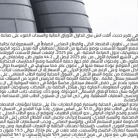
في تقرير حديث، ألقت اتش سي لتداول الأوراق المالية والسندات الضوء على صناعة ال
المالية.
تستدعي تطورات الاقتصاد الكلي والقطاع الصناعي انضباطاً في التسعيروإدارة تكاليف 
تتمتع العربية للأسمنت بوضع يمكّنها من الامتثال لمتطلبات آلية تعديل حدود الكربون 
الاستفادة من علاوة السعر الأعلى في السوق المحلية وتلبية الطلب المتنامي على الت
التسعير ستظل قائمة، ، نظراً لتكلفة الفرصة البديلة لتخصيص المزيد من المبيعات م
منفرد يقدم على خفض الأسعار سيحقق مكسبًا مؤقتًا في حصته السوقية إلى ان يبدأ
ظل تفاوت المعلومات المتاحة حول هياكل التكلفة بين الشركات، وسلوكيات العرض 
الرؤية بشأن خطط الإنفاق الرأسمالي المجدولة. ومع ذلك، وبخلاف جانب الطلب، نتوقع 
وتحسين العمليات التشغيلية. وفي حين أننا نرى أن مستوي الطلب قابل للاستدامة بشكل 
الكفاءة.
زيادة في الطلب تبلغ حوالي 1.0% على أساس سنوي. يأخذ هذا ال
التضخمية، والتيسير النقدي، وتبسيط إجراءات تراخيص البناء للقطاع الخاص (على ال
الحكومة لتعزيز الاستثمار الخاص، والتوسع الصناعي، وجذب الاستثمارات الأجنبية الم
التسعير الفوري المناسب كإستجابةً لصدمات التكلفة أو التغيرات التنظيمية. ومن وجه
مليون طن، مع ت