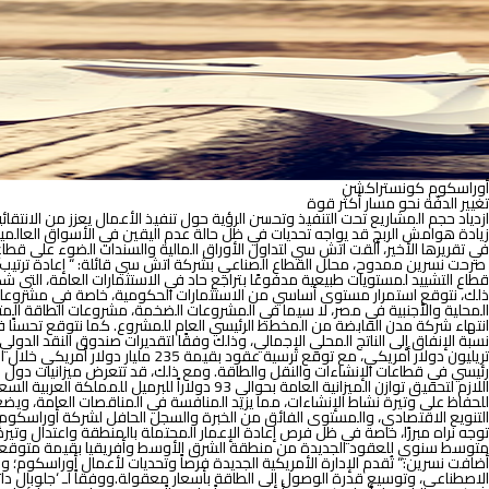
ديناميكيات
الصناعة
أ
وراسكوم كونستراكشن
تغيير الدفّة نحو مسار أكثر قوة
ازدياد حجم المشاريع تحت التنفيذ وتحسن الرؤية حول تنفيذ الأعمال يعزز من الانتقا
زيادة هوامش الربح قد يواجه تحديات في ظل حالة عدم اليقين في الأسواق العالمي
في تقريرها الأخير، ألقت اتش سي لتداول الأوراق المالية والسندات الضوء على قطا
صرحت نسرين ممدوح، محلل القطاع الصناعي بشركة اتش سي قائلة
:
“
إعادة ترتيب
ذلك، نتوقع استمرار مستوى أساسي من الاستثمارات الحكومية، خاصة في مشروعات البن
المحلية والأجنبية في مصر، لا سيما في المشروعات الضخمة، مشروعات الطاقة الم
للحفاظ على وتيرة نشاط الإنشاءات، مما يزيد المنافسة في المناقصات العامة، وي
التنويع الاقتصادي، والمستوى الفائق من الخبرة والسجل الحافل لشركة أوراسكوم
توجه نراه مبررًا، خاصة في ظل فرص إعادة الإعمار المحتملة بالمنطقة واعتدال وتي
متوسط سنوي للعقود الجديدة من منطقة الشرق الأوسط وأفريقيا بقيمة متوقعة 2.54 مليار دولار أمريكي خلال الفترة من 2025 إلى 2029
أضافت نسرين:
“
تُقدم الإدارة الأمريكية الجديدة فرصاً وتحديات لأعمال أوراس
كوم
؛ وف