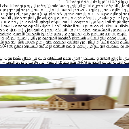
على الشركة المصرية لانتاج الايثيلين و مشتقاته (إيثيدكو)
الي رفع
توقعاتنا لاداء 
ميزان
وأسطوانات الغاز. علاوة على ذلك، تتقدم الشركة حاليًا بعرض لتأسيس محطة كهرباء لشركة EBIOL، ويساهم ذلك المشروع 
شاء وحدة إنتاج للميثان، باستخدام مواردها المتوفرة من ثاني أكسيد الكربون وال
للأوراق المالية والاستثمار” الذي يقدم استشارات مالية في مجال نشاط بنوك الإستثم
ارع جزيرة العرب – المهندسين – الجيزة، مصر.