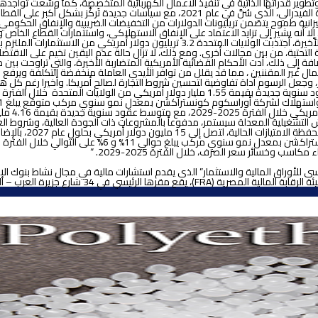
تطوير قدراتها الذاتية في تنفيذ الأعمال الكهربائية المتخصصة، كما وسّعت تواجدها 
على البنية التحتية في الولايات المتحدة قوياً حتى عام 2026 بدعم قانون البنية التحتية الفيد
زانية طموح يتضمن تريليونات الدولارات من التخفيضات الضريبية والإنفاق الحكومي
لا أنه يشير إلى تزايد الاعتماد على الإنفاق الاستهلاكي، واستثمارات القطاع الخاص
الرغم من التخوف من التأثيرالمحتمل للقانون على تفاقم عجز الموازنة. وفي الآونة الأخيرة، أ
تحتية، من بين مجالات أخرى. ومع ذلك، لا تزال حالة عدم اليقين تخيم على الاقتصاد
 إلى ذلك، أدت الأحكام القضائية الأمريكية المتضاربة الأخيرة، والتي تراوحت بين 
عمال غير المقننين ، مما قد يقلل من توافر الأيدي العاملة منخفضة التكلفة ويرفع 
 هذه المخاطر، وجعل الرسوم أداة تفاوضية لتحسين شروط التجارة لصالح أمريكا. وأخيرا رغ
ايات المتحدة خلال الفترة 2025-2029.
ركة أوراسكوم كونستراكشن بمعدل نمو سنوي مركب متوقع يبلغ 11% خلال الفترة 2025-2029، مدعوماً بتحسن
متوسط حج
لتشغيلية المعدلة سيستمر، مدفوعاً بالمشروعات ذات الجودة العالية، وشروط العقو
التدفقات النقدية و
للأوراق المالية والاستثمار” الذي يقدم استشارات مالية في مجال نشاط بنوك الإستثم
ارع جزيرة العرب – المهندسين – الجيزة، مصر.