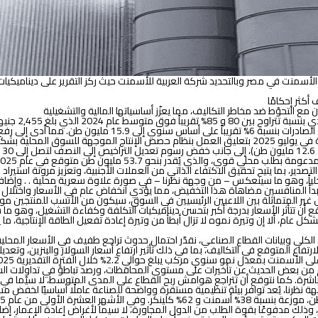
أسمنت في مصر وبالتحديد شركة العربية للأسمنت حيث ركز التقرير على ديناميكيات ت
أكثر إحكامًا
مع التحوّط ضد مخاطر التكاليف، مما يعزّز أساسياتها المالية والتشغيلية
مليون طن. ولاحتواء الأسعار، قام جهاز حماية المنافسة ومنع الممارسات الاحتكارية في يوليو 2025 بتعليق ا
صدير، بما يتيح تحقيق الاكتفاء الذاتي من العملات الأجنبية، وتعزيز مرونة استيرا
حلياً، وهو ما سينعكس – من وجهة نظرنا – في صورة علاوة سعرية محلية . . وإضافة 
 المنافسين مضاهاة هذا التخفيض، مما يؤدي انخفاض عام في الأسعار واختلال ربحي
غير المتماثلة بين اللاعبين الرئيسيين في السوق، سيكون من الأنسب للمنتجين م
أن تتأثر الأسعار بدرجة أكبر بتحسن ديناميكيات التكلفة وكفاءة التشغيل، وهو ما س
عام، ألا إن وتيرة نموه لا تزال أبطأ من وتيرة إعادة تفعيل الطاقة الإنتاجية، ما ي
تقدير في الحسبان الارتفاع المتوقع في التكاليف، بما في ذلك تأثير ارتفاع أسعار السولار والبن
رغم من بعض الحديث عن تأخيرات على مستوى المحافظات، ورصد تباطؤ في تداولات الس
باشرة. كما نتوقع أن تتراجع هوامش ربح القطاع على المدى المتوسط، لا سيّما في ظل 
ة نظرنا، يُعد توافر بيئة تنظيمية مستقرة وواضحة للصناعة عاملًا أساسيًا لخفض مس
حول في مزيج الصادرات ليصبح 59% تقريباً للأسمنت و 41% للكلينكر، وذلك مدفوعًا بقوة الطلب من الدول المجاورة، لا سي