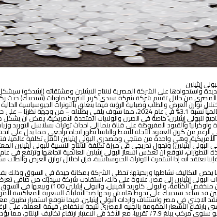
ولي إيثيلين
جديدة واستحواذها على
الشركة المصرية لانتاج الايثيلين ومشتقاته (إيثيدكو) سيش
المصري من خلال تقييم شركة شركة سيدي كرير للبتروكيماويات (سيدبيك) حيث ركزت 
تلال
توازن العرض والطلب وضبابية الرؤية فيما يتعلق ب
التوترات الجيوسياسية الحالي
الانتاجية للبولي إيثيلين، خاصة في الصين والولايات المتحدة الأمريكية، يمكن أن ي
أوكرانيا والقيود المفروضة على قناة بنما إلى احداث توترات بسلاسل التوريد وزي
ن، على الرغم من كون العقود الآجلة للنفط والنافتا تظهر اتجاه تراجعي مما يدل على 
 الأمريكية، وهي واحدة من منتجي ومصدري البولي إيثيلين الأقل تكلفة عالميا، فتشير
البولي أيثيلين) وتحول تدريجي في ميزة تكلفة الانتاج النسبية للبولي أيثيلين المعت
 الآن، فإننا نعتقد أنه إذا استمرت التوترات الجيوسياسية، فإن اختلال توازن العرض والط
يخص التكاليف نشاطها وربحيتها:
تحظى الشركة بمكانة جيدة في السوق وذلك بفضل ح
اردات البولي إيثيلين إلى مصر. علاوة على ذلك، استفادت شركة سيدبك من صافي تعرض
المصري، وذلك من خلال استيراد أنواع من البوليمرات
تي ربطتها بمؤشر سعري للبولي ايثيلين قد ساعد سيدبيك على تحوط هامش ربحها ضد التقلبات السعرية ا
نقد الاجنبي في مصر واستئناف واردات البولي إيثيلين. فيما نتوقع استمرار تطبيق م
ل فترة دراستنا أي خلال 2024-2028، مدفوعا بشكل رئيسي بارتفاع الأسعار المقومة بالجنيه المصري نتيجة لانخف
إيثلين المقومة بالدولار الأمريكي. نتوقع أن تنمو تكلفة البضاعة المباعة بمعدل نمو سنوي مركب يبلغ .9