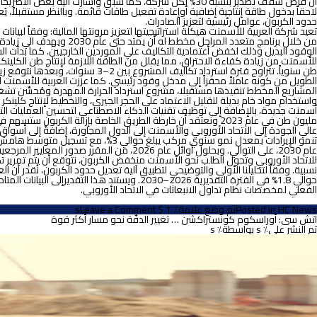
أن فرض سقف تصدير بنسبة 30% لكل شركة، كما سبق وأشارت 
لاحقاً بدخول طاقة إنتاجية إضافية أوإعادة تفعيل طاقات قائمة. وبالنظر مستقبلاً، 
حدود الكربون، عوامل رئيسية لتعزيز الصادرات.
تعيد شركة العربية للأسمنت هيكلة استراتيجيتها لتعزيز مرونتها المالية: وفقاً لب
من خلال برنامج متعدد ا
طن سنوياً. تتراوح فترة استرداد
المشاريع المخطط تنقيذها مستقبلا، مشروع استرداد الحرارة المهدرة ومُحسِّن تشغ
مليون طن في عام 2023 ونعتقد أن خارطة الطريق الخاصة بإزالة ال
عام 2030، على التوالي. وبحلول أوائل عام 
للاتحاد الأوروبي وتحول الطلب نحو الأسمنت منخفض الكربون، نتوقع أن يتم تمرير
حوالي 1.8% في الفترة التقديرية 2026–2030. و
الفعلي لمخصصات نظام تداول الانبعاثات في الاتحاد الأوروبي.
on
HC News
Posted in
تم وضع علامة٪ 1 $ s
Leave a Comment
اتش
اتش سى: أوراسكوم كونستراكشن … تغيير الدفّة نحو مسار أكثر قوة
سى:
تم النشر على٪ s
بواسطة٪ s
الشركة
العربية
للأسمنت
تظهر
جاهزية
للتكيف
مع
تغيرات