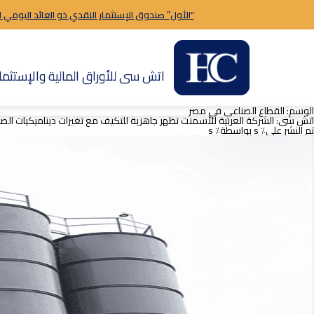
“الأول” صندوق الإستثمار النقدي ذو العائد اليومي 
اتش سى للأوراق المالية والإستثمار
الوسم:
القطاع الصناعي في مصر
اتش سى: الشركة العربية للأسمنت تظهر جاهزية للتكيف مع تغيرات ديناميكيات الصن
تم النشر على٪ s
بواسطة٪ s