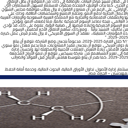
في قطاع تشييد مراكز البيانات. بالإضافة إلى ذلك، من المتوقع أن يظل الإنفاق
رالي، الذي سُنَّ في عام 2021، مع سياسات جديدة تُركِّز بشكل أكبر على القطاع البحري. كما بدأت الولايات المتحدة محفزات للاستثمار لتسهيل الاستثمارات التي
 الإلزامي. على الرغم من أن مشروع القانون لا يزال يتطلب موافقة مجلس الشيوخ،
 والأعمال التجارية لدفع النمو، وتحفيز التصنيع واستكشافات الطاقة، وذلك على
جتذبت الولايات المتحدة 3.2 تريليون دولار أمريكي من الاستثمارات الملتزم بها والصفقات الاقتصادية والتجارية مع المملكة العربية السعودية والإمارات العربية
 العالمي، نتيجة تصاعد الرسوم الجمركية عالميًا، مما يُضعف النمو، ويؤجج
منع الرسوم الجمركية وإعادة فرضها، إلى ضبابية الرؤية. علاوة على ذلك، قد تؤدي
من تكاليف التشييد برأينا . ومع ذلك، ساهم الاتفاق الأخير لتخفيض الرسوم
م كل هذه المؤشرات المتباينة،، نعتقد أن السوق الأمريكي لا يزال يقدم فرص عمل كبيرة
“
وضع الشركة
:
نتوقع أن يبلغ
م الأعمال تحت التنفيذ لشركة أوراسكوم كونستراكشن 8.0 مليار دولار أمريكي خلال الفترة 2025-2029، مع متوسط عقود سنوية جديدة بقيمة 4.16 مليار دولار أمريكي. نتوقع أن يتحسن تنفيذ المشروعات، مما يدعم معدل نمو سنوي
د الأفضل، زيادة التعرض للعملات الأجنبية والمكافئة لها. وتحسين إدارة
رأس المال العامل، والمساهمة الإيجابية في صافي الأرباح من محفظة الامتيازات الحالية، لتصل إلى 15 مليون دولار أمريكي بحلول عام 2027، بالإضافة إلى تعزيز المساهمة من شركة يسيكس. نتوقع أن تنمو الأرباح المجمعة
قبل الفوائد والضرائب والإهلاك واستهلاك وصافي الدخل لشركة أوراسكوم كونستراكشن بمعدل نمو سنوي مركب يبلغ حوالي 11% و 6% على التوالي خلال الفترة 2025-2029. كما نقدر أن يبلغ متوسط هامش الأرباح قبل الفوائد والضرائب
ار، إدارة الأصول، تداول الأوراق المالية، البحوث المالية، وخدمة أمانة الحفظ.