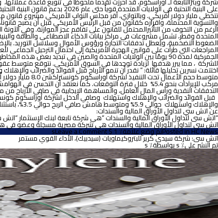
شركة ويتزالتابعة لـ أوراسكوم، قد أحرزت تقدماً ملحوظاً في تنويع قاعدة عملائها، و
تتخطي مليار دولار أمريكي. وبالتوازي، أقر مجلس النواب الأمريكي مشروع قانون مي
والتسوية المحتملة، واقراره كقانون من قبل الرئيس الأمريكي قبل أن يصبح قانوناً، إ
المتحدة وقطر، تشمل مشروعات في مراكز بيانات الذكاء الاصطناعي والطاقة والبنية ال
الضغوط التضخمية، ويُعطل تدفقات التجارة ورؤوس الأموال وسلاسل التوريد. بالإضافة
المراجعات التي طرأت على قوانين الهجرة الأمريكية إلى احتمال الترحيل الجماعي لل
الجمركية لمدة 90 يومًا بين الولايات المتحدة والصين في تبديد بعض
للشركة ، مما يبرر هدفها لزيادة توجدها في السوق الأمريكي. نتوقع متوسط عقود سنوية جديدة بقيمة 1.55 مليار دولار أمريكي من الول
اختتمت نسرين تحليلها قائلة: ”
نقدر أن تنمو الأرباح قبل الفوائد والضرائب والإهلاك واستهلاك لش
مركب للإيرادات بنحو
5.4%
خلال فترة التوقعات. كما نعتقد أن التحسن في الهوامش ا
والإهلاك واستهلاك حوالي 5.9% ومتوسط هامش صافي الربح حوالي 3.5%، باستثناء مكاسب وخسائر سعر الصرف، خلال الفترة 2025-2029. “
عن اتش سي
لتداول الأوراق المالية والسندات:
“اتش سى لتداول الأوراق المالية والسندات “هي شركة تابعة لبنك الإستثمار “اتش سى 
اتش سى لتداول الأوراق المالية والسندات هي شركة مصرية مسجلة وعضو في هيئة الرقابة المالية المصرية (FRA)، يقع مقرها الرئيسي في 34 ش
on
HC News
Posted in
تم وضع علامة٪ 1 $ s
Leave a Comment
اتش
اتش سى: شركة سيدي كرير للبتروكيماويات (سيدبيك)، الأداء القوي مستمر
سى:
تم النشر على٪ s
بواسطة٪ s
أوراسكوم
كونستراكشن
…
تغيير
الدفّة
نحو
مسار
أكثر
قوة