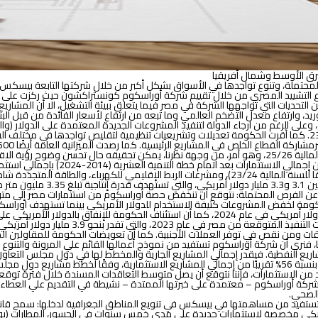
رق الأوسط وشمال أفريقيا
لمحتملة، وتنوع تواجدها في الأسواق بشكل أكبر من خلال شركتها التابعة بيسكس
ع التشييد المصري من خلال تقييم
شركة
أوراسكوم كونستراكشون حيث
ركزت على ت
 التحديات التي تواجهها الشركة في مصر فيما يتعلق ب
بيئة التشغيل، الا أن المشاريع
، وارتفاع معدل التضخم العالمي وما تبعه من ارتفاع لأسعار الفائدة من قبل البن
مصري للاستثمارات (18.8 مليار دولار أمريكي) في موازنة الدولة للسنة المالية 23/24. كما أقرت الحكومة تعديلات وتشر
الاستثمارات البالغة 1.8 تريليون جنيه وتزيد هذه النسبة الي 50% تقريبًا بحلول السنة المالية 25/26، وهو أمر، م
الخدمات اللوجستية والتصنيع (باستثمارات مقدرة بقيمة 3.3 مليار دولار أمريكي وفقا للسنة المالية 3/24
 2025.”
 عن الفرص المحتملة:
مقارنة بـ 3.7% في الفترة من 2018 إلى 2022 حيث تخطط الحكومة لخفض المشروعات كثيفة الاستخدام للدولار الأ
20٪ تقريبًا على أساس سنوي في تعاقدات الشركة الجديدة من مصر إلى 1.6 مليار دولار أمريكي في عا
طي الاقتصاد ما يعانيه من اختناقات ومن نقص في توفر العملات الأجنبية. كما أن تعويضات الحكومة 
فنرى أن شركة أوراسكوم تستفيد من نموذج أعمالها القائم علي المرونة والتنوع لز
 من المنافسة الشرسة، فإننا نرى شركة أوراسكوم – معتمدة على خبرتها الممتدة – نشيطة في التقد
 الصحي.
وتستفيد من مساهمتها في بيسكس في تنويع المناطق الجغرافية لدخلها: