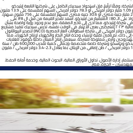
الشركة:
وفقًا لرأينا، فإن استحواذ سيدبيك الكامل على شركتها التابعة إيثيدكو
المملوكة لها بنسبة 20٪ من خلال مبادلة الأسهم ينطوي علي وفورات في التشغيل والتكاليف. ففي يوليو 2023، قدر المستشار المالي المستقل قيمة إيثيدكو بمبلغ 1.09 مليار دولار أمريكي أو 78.3 دولار أمريكي للسهم (مقسمة على 13.9 مليون
سهم)، باحتساب سعر صرف قدره 30.9 جنيه مصري / دولار أمريكي، مما أدى إلى قيمة إجمالية قدرها 33.5 مليار جنيه مصري. كما قام (IFA) بتقييم سيدبيك بمبلغ 23.1 مليار جنيه مصري أو 30.6 جنيه مصري للسهم (مقسمة على 756 مليون سهم)،
مما يشير إلى نسبة مبادلة قدرها 1.45: 1، وبموجبها ستصدر سيدبيك 877 مليون سهم لصالح مساهمي ايثيدكو كجزء من عملية زيادة رأسمال الشركة مقابل الاستحواذ على الـ 80٪ المتبقية من ايثيدكو. استند تقدير القيمة من قبل ال IFA على
ية للسنة المالية ٢٠٢٢ للشركتين. ومع ذلك، كان إتمام الصفقة معلقًا على استحواذ شركة ألفا أونيكس المحدودة، التابعة لشركة أبوظبي القابضة، على حصة 30٪ في شركة إيثيدكو، مما أدى إلى تأخير الصفقة، مع عدم وجود رؤية واضحة بشأن
وقت التنفيذ، خاصة بالنظر إلى عدم استقرار سعر الصرف. إلا أننا نعتقد بأن استئناف المحادثات سيتطلب إعادة تقييم نسبة المبادلة لأخذ التطورات الأخيرة وموقف السنة المالية ٢٠٢٣ للشركتين بعين الاعتبار. في الوقت نفسه، تدرس سيدبيك تنفيذ مشاريع
متنوعة. وقد خصصت ميزانية استثمارية بقيمة 57 مليون دولار أمريكي في عام 2024، تتضمن المساهمة بحصة 7.5٪ في الشركة المصرية للبيوثانول (EBIOL)، و 5 مليون دولار أمريكي في شركة أسطوانات الغاز المصرية (INCO) لتصدير البيواثانول
في تعزيز عائداتها بالعملات الأجنبية. وإضافة إلى ذلك، تم تأمين تقنية لإنشاء وحدة انتاج البخار والكهرباء لإنتاج الكهرباء، مما
هيدروجين وأرض مملوكة للشركة. سيعمل إنتاج الميثان داخليًا كوقود للغلايات
مما يخفض من تكلفة الحصول عليه من مصدر خارجي. كما تخطط الشركة لإنشاء منشأة دائمة لاستيراد الإيثان من الولايات المتحدة بحلول عام 2026، بالشراكة مع إيثيدكو وجاسكو وشركة خاصة متخصصة بإجمالي كمية تقدرب 600,000 طن / سنة
من الإيثان، حيث ستكون حصتها حوالي 144,000 طن / سنة. وستتيح المواد الخام الوفيرة لسيدبيك التوسع في إنتاجها، وتقدر التكلفة الإضافية للاستيراد بمبلغ 100-150 دولار أمريكي / طن إضافي من الإيثان، بما يعادل 2.3-3.4 دولار أمريكي / مليون
ار، إدارة الأصول، تداول الأوراق المالية، البحوث المالية، وخدمة أمانة الحفظ.