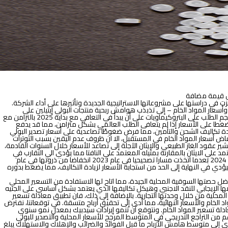
كل قيمة مضافة
في دراستها على مشروعاتها الاستراتيجية الجديدة وتأثيرها على أداء الشركة.
ة وأسعار المواد الخام – إلى تذبذب هوامش ربحية منتجات البولي إيثيلين على
يتوقع صندوق النقد الدولي أن يحقق نمو الناتج المحلي الإجمالي عالمياً نسبة 3.1% في عام 2024، مما سوف يلقي بظلاله – من وجهة نظرنا – على حجم الطلب على البتروكيماويات على أن يبدأ في التعافي مع بداية 2025 بالتزامن مع
شكل ضغطا على الأسعار إذا لم يتعافى الطلب العالمي بشكل متزامن، مما قد يدفع
ادة تكاليف الشحن والتأمين، مما فرض ضغوطًا تصاعدية على أسعار تصدير البولي
انخفاض أسعار المواد الخام في المستقبل، الا ان ظروف عدم اليقين بسبب التوترات
 عقود الغاز الطبيعي والإيثان الآجلة إلى تصاعد للأسعار خلال السنوات القادمة،
مد علي الايثان بالمقارنة بمثيله المعتمد علي النافتا مما يؤدي الي التقارب في
اسعار التصدير من تلك المناطق الي اوروبا. وبناء على ذلك، ومع الأخذ في الاعتبار لهذه التطورات، نتوقع أن تعكس أسعار البولي إيثيلين العالمية اتجاهها وترتفع في عام 2024 بعدما اتخذت مسارا تصحيحيا في عام 2023 انخفاضا من ذروتها في عام
لب سيؤدي في النهاية إلى الحد من استجابة الأسعار لزيادة التكاليف، مما يضغط بدوره
صتها السوقية المحلية الجيدة، مما اتاح لها الاستفادة من التسعير المحلي
ها الإيجابي للنقد الاجنبي وهيكل تكاليفها الذي يعتمد بشكل أساسي على الجنيه
 (البولي بروبلين، والبولي إيثيلين منخفض الكثافة، والبولي كلوريد الفينيل، والبولي إيثيلين 100) وبيعها في السوق المحلية من خلال وحدتها التجارية. بالإضافة إلى ذلك، فان تطبيق معادلة تسعير
لمعاكسة للمواد الخام والأسعار النهائية، مما أدى إلى تحقيق أرباح متسقة. في توقعاتنا، نفترض
عادلة تسعير المواد الخام. ونتوقع أن تنمو إيرادات سيدبيك بمعدل نمو سنوي
اض قيمة العملة، على الرغم من التراجع التدريجي في المتوسط المرجح للأسعار المحلية والتصدير للبولي
7٪ تقريبا، مع الأخذ في الاعتبار ارتفاع تكاليف الإنتاج، مما يؤدي إلى متوسط هامش الأرباح ما قبل الفوائد والضرائب والإهلاك والاستهلاك يبلغ