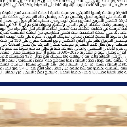
أليه بعض التصريحات الحكومية ، قد يؤدي إلى فقد في أحجام الصادرات بين كبار المصدرين، 
يُعد كل من تحسين الكفاءة اللوجستية، والحفاظ على الانضباط والكفاءة في التكاليف
يانات الشركة ومقابلة رئيسها التنفيذي مع مجلة عالمية لصناعة الأسمنت، تسير الشر
لمراحل مخطط له أن يمتد حتى عام 2030 ويهدف الي زيادة الاعتماد على الوقود البديل وتحسين جودته؛ ويشمل ذ
 تكاليف المشروع بين 2–3 سنوات، وبعدها نتوقع زيادة تدريجية في كفاءة التكلفة، حيث تنخفض تكاليف الإنت
يل طاحونة الأسمنت لخفض إجمالي استهلاك الكهرباء. علاوة على ذلك، تهدف الشركة
واستخدام مواد خام بديلة لت
كربون ستسهم في تعزيز الأداءين التشغيلي والمالي للشركة، كما توفرإلى حد كبير تحوط ضد ضغ
2026، من المقرر صدور المعايير المرجعية النهائية لآلية تعديل حدود الكربون مما سيوضح مدى تعرض مست
 تكاليف الكربون بشكل متزايد إلى التسعير. وفي هذا السياق، ستكون الشركات ال
نسبية. وفقاً لتحليلنا الأولي وال
يستند هذا التقديرإلى البيانات المتاحة وافتراضاتنا وحساباتنا، ويظل خاضعاً للتعديل والتنقيح بمجرد 