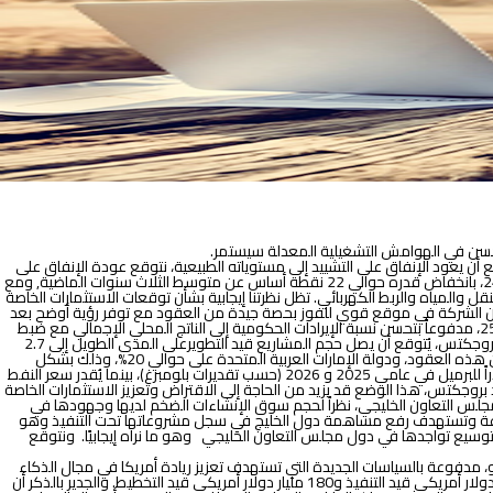
سن في الهوامش التشغيلية المعدلة سيستمر
.
أن يعود الإنفاق على التشييد إلى مستوياته الطبيعية، نتوقع عودة الإنفاق على
قطاع التشييد لمستويات طبيعية مدفوعًا بتراجع حاد في الاستثمارات العامة، التي شكلت حوالي 36% من إجمالي الاستثمارات خلال النصف الأول من السنة المالية 24/25، بانخفاض قدره حوالي 22 نقطة أساس عن متوسط الثلاث سنوات الماضية, ومع
المياه والربط الكهربائي. تظل نظرتنا إيجابية بشأن توقعات الاستثمارات الخاصة
 أن الشركة في موقع قوي للفوز بحصة جيدة من العقود مع توفر رؤية أوضح بعد
انتهاء شركة مدن القابضة من المخطط الرئيسي العام للمشروع. كما نتوقع تحسنًا في تحصيلات الشركة من مشروعاتها تحت التنفيذ في مصر بحلول السنة المالية 25/26، مدفوعاً بتحسن نسبة الإيرادات الحكومية إلى الناتج المحلي الإجمالي مع ضبط
نسبة الإنفاق إلى الناتج المحلي الإجمالي، وذلك وفقًا لتقديرات صندوق النقد الدولي الصادرة في أبريل 2025. بالانتقال إلى دول مجلس التعاون الخليجي، ووفقاً لـميد بروجكتس، يُتوقع أن يصل حجم المشاريع قيد التطويرعلى المدى الطويل إلى 2.7
تريليون دولار أمريكي، مع توقع ترسية عقود بقيمة 235 مليار دولار أمريكي خلال الـ 6 إلى 12 شهراً القادمة. وتستحوذ المملكة العربية السعودية على حوالي 63% من هذه العقود، ودولة الإمارات العربية المتحدة على حوالي 20%، وذلك بشكل
رئيسي في قطاعات الإنشاءات والنقل والطاقة. ومع ذلك، قد تتعرض ميزانيات دول مجلس التعاون الخليجي لضغوط بسبب تراجع أسعار النفط، والمتوقعة نحو 63 دولاراً للبرميل في عامي 2025 و 2026 (حسب تقديرات بلومبرغ)، بينما يُقدر سعر النفط
عامة بحوالي 93 دولاراً للبرميل للمملكة العربية السعودية و 50 دولاراً للبرميل لدولة الإمارات العربية المتحدة في عام 2025 وفقاً لـ ميد بروجكتس، هذا الوضع قد يزيد من الحاجة إلى الاقتراض وتعزيز الاستثمارات الخاصة
مجلس التعاون الخليجي، نظراً لحجم سوق الإنشاءات الضخم لديها وجهودها في
 متنوعة وتستهدف رفع مساهمة دول الخليج في سجل مشروعاتها تحت التنفيذ وهو
توسيع تواجدها في دول مجلس التعاون الخليجي وهو ما نراه إيجابيًا. ونتوقع
مو، مدفوعة بالسياسات الجديدة التي تستهدف تعزيز ريادة أمريكا في مجال الذكاء
الاصطناعي، وتوسيع قدرة الوصول إلى الطاقة بأسعار معقولة.ووفقاً لـ ‘جلوبال داتا’، يبلغ إجمالي حافظة مشاريع مراكز البيانات 279 مليار دولار أمريكي، منها 97 مليار دولار أمريكي قيد التنفيذ و180 مليار دولار أمريكي قيد التخطيط. والجدير بالذكر أن