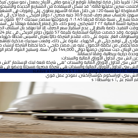
24٪ تقريبا خلال فترة توقعاتنا. نتوقع أن ينمو صافي الأرباح بمعدل نمو سنوي مركب يبلغ 10.7٪ تقريبا خلال فترة توقعاتنا.”
اختتمت نسرين تحليلها قائلة:” قد تشكل الاستفادة من المشاريع الجديدة والاستحواذ 
يؤدي إلى توفير جزئي في الكهرباء. علاوة على ذلك، وقعت سيدبيك مذكرة تفاهم لإن
وحدة حرارية بريطانية، وفقًا لحساباتنا.
عن اتش سي
لتداول الأوراق المالية والسندات:
“اتش سى لتداول الأوراق المالية والسندات “هي شركة تابعة لبنك الإستثمار “اتش سى 
اتش سى لتداول الأوراق المالية والسندات هي شركة مصرية مسجلة وعضو في هيئة الرقابة المالية المصرية (FRA)، يقع مقرها الرئيسي في 34 ش
on
HC News
Posted in
تم وضع علامة٪ 1 $ s
Leave a Comment
اتش
اتش سى: اوراسكوم كونستراكشن، نموذج عمل قوي
سى:
تم النشر على٪ s
بواسطة٪ s
شركة
سيدي
كرير
للبتروكيماويات
(سيدبيك)،
الأداء
القوي
مستمر