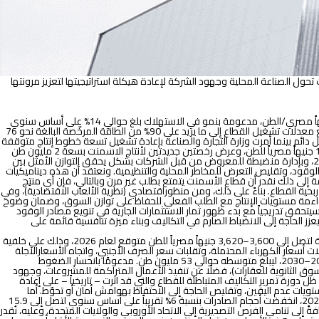
حول الصناعة المحلية وجهود الشركة لإعادة هيكلة استراتيجيتها لتعزيز مرونتها
ديناميكيات تحول الصناعة المحلية : في عام 2025، ارتفعت أسعار الأسمنت البورتلاندي بنسبة تتراوح بين 80 و 85% تقريباً فوق متوسط عام 2024 الذي بلغ 2,455 جنيهاً مصري/الطن، مدعومة بنمو في الاستهلاك بلغ حوالي 14% على أساس سنوي
في الأشهر العشرة الأولى من عام 2025 ليصل إلى 44.2 مليون طن، وبانخفاض في الصادرات بنسبة 6% تقريباً على أساس سنوي إلى 15.9 مليون طن. مما أدى إلى رفع معدلات تشغيل القطاع إلى ما يزيد على 90% من الطاقة المرخّصة البالغة نحو 76
لعمل بنظام حصص الإنتاج الموجهة للسوق المحلية بشكل دائم بينما أمرت وزارة التجارة والصناعة بإعادة تشغيل تسعة خطوط إنتاج متوقفة
(من المتوقع عودة سبعة منها في غضون عام، مما سيضيف في المتوسط حوالي 12.6 مليون طن)، إلى جانب خفض رسوم تعديل التراخيص إلى النصف لتصل إلى 130 جنيهاً مصرياً للطن، وعرض رخصتين جديدتين لأنتاج الاسمنت بسعة 2 مليون طن
لكل منهما. وعلى الرغم من التراجع الجزئي في الاسعار إلا أن أسعارالأسمنت لازالت مدعومة بطلب محلي قوي، والذي يُقدر بنحو 53.7 مليون طن متوقع في عام 2025، وبإدارة منضبطة للمعروض من قبل الشركات بشكل يحقق التوازن الأمثل بين
د الوقود، وتقليص التعرض للمخاطر المحلية والتنظيمية. ونعتقد أن هذه ديناميكيات
إلى ذلك نقدر أن قطاع الأسمنت يتمتع بطلب غير مرن وبالتالي، فإن أي منتِج
ة القطاع. بناءً على ذلك، ومن منظوراقتصادي (نظرية الألعاب الاقتصادية)، وفي
واءمة مستويات الإنتاج مع الطلب الفعلي للحفاظ على توازن السوق، وضمان وضوح
يتحقق تدريجياً مع بدء ظهور ثمار الاستثمارات الجارية في تنويع مصادر الوقود
عزز الحاجة إلى الانضباط الصارم في التكاليف وبناء ميزة تنافسية قائمة على
تراجع الهوامش المحلية واستمرار قوة الصادرات: بناءً على تحليلنا لمؤشرات الاقتصاد الكلي وبيانات القطاع الصناعي، نقدّر احتمال حدوث تراجع طفيف في الأسعار المحلية لتصل إلى 3,600–3,620 جنيهاً مصرياً للطن متوقع لعام 2026، وذلك على خلفية
زين، وتعديلات أسعار الكهرباء المحتملة، وتقلبات سعر الصرف الأجنبي، واتجاه الأسعارالآجلة
للفحم وفحم الكوك البترولي نحو الارتفاع الطفيف. ونتوقع أن ينمو الطلب المحلي على الأسمنت بمعدل نمو سنوي مركب يبلغ حوالي 2.2% خلال الفترة التقديرية 2025–2030، ليبلغ متوسطه حوالي 53 مليون طن. مدعومًا بانحسار الضغوط
وق الثانوية للعقارات)، فضلًا عن تنفيذ الأعمال المتراكمة للمشروعات، وجهود
دورة تمرير التكاليف المتباطئة للقطاع والتي قد اثرت – تاريخياً – على إعادة
تويات عدم اليقين، وتقليص الحاجة إلى الاحتفاظ بهوامش أمان أو تحوّط. أما
بالنسبة لصادرات الكلينكر والأسمنت، فقد بلغت في عام 2024 حوالي 19.5 مليون طن، موزعة بنسبة 38% أسمنت و 62% كلينكر. وفي الأشهر العشرة الأولى من عام 2025، انخفضت أحجام الصادرات بنسبة 6% تقريباً على أساس سنوي لتصل إلى 15.9
ما لأغراض إعادة الإعمار، إضافةً إلى تنامي الفرص التصديرية إلى الاتحاد الأوروبي والولايات المتحدة. وعليه، نُقدر