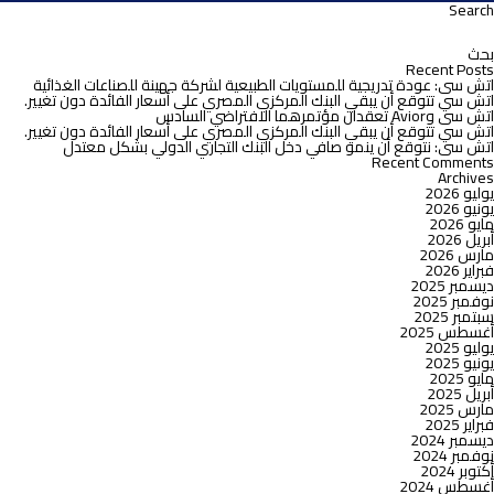
اتش
Search
لبحث
سى”
ن:
تتوقع
خفض
Recent Posts
سعر
اتش سى: عودة تدريجية للمستويات الطبيعية لشركة جهينة للصناعات الغذائية
الفائدة
اتش سي تتوقع أن يبقي البنك المركزي المصري على أسعار الفائدة دون تغيير.
في
اتش سى وAvior تعقدان مؤتمرهما الافتراضي السادس
اجتماع
اتش سي تتوقع أن يبقي البنك المركزي المصري على أسعار الفائدة دون تغيير.
لجنة
اتش سى: نتوقع أن ينمو صافي دخل البنك التجاري الدولي بشكل معتدل
السياسات
Recent Comments
النقدية
Archives
بالبنك
يوليو 2026
المركزي
يونيو 2026
الأسبوع
مايو 2026
المقبل
أبريل 2026
مارس 2026
فبراير 2026
ديسمبر 2025
نوفمبر 2025
سبتمبر 2025
أغسطس 2025
يوليو 2025
يونيو 2025
مايو 2025
أبريل 2025
مارس 2025
فبراير 2025
ديسمبر 2024
نوفمبر 2024
أكتوبر 2024
أغسطس 2024