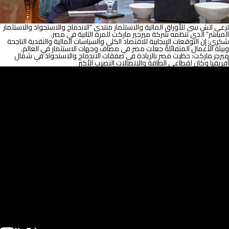
ترعى اتش سى للأوراق المالية والاستثمار منتدى “الاندماج والاستحواذ والاستثمار
المباشر” الذي تنظمه شركة ميرجير ماركت للمرة الثانية في مصر.
شكري: إن التوقعات الإيجابية للاقتصاد الكلي والسياسات المالية والنقدية الناجحة
وبيئة الأعمال المتفائلة جعلت مصر في مصاف وجهات الاستثمار في العالم.
ميرجر ماركت: حظيت مصر بالريادة في صفقات الاندماج والاستحواذ في شمال
أفريقيا وكان لقطاعي الطاقة والاتصالات النصيب الأكبر