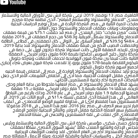
القاهرة، مصر، 13 نوفمبر، 2019: ترعى شركة اتش سى للأوراق المالية والاستثمار
منتدى “الاندماج والاستحواذ والاستثمار المباشر”، الذي تنظمه شركة ميرجير
ماركت للمرة الثانية في مصر، الشركة الرائدة في مجال توفير الدراسات البحثية
ومعلومات وبيانات صفقات الاندماج والاستحواذ حول العالم.
أعلنت “ميرجر ماركت” خلال المنتدى، أن مصر قد حققت 75.1% من قيمة صفقات
الاندماج والاستحواذ بشمال أفريقيا، و58.3% من حجم الصفقات في 2019 مقارنة
بـ 48.4% و39.5% في العام السابق على التوالي. كان لصفقتين في قطاعي الطاقة
والاتصالات النصيب الأكبر من قيمة صفقات الاندماج والاستحواذ منذ بداية 2019،
وحتى تاريخه. الصفقة الأولى كانت استحواذ شركة دراجون أويل على حصة في
شركة بترول خليج السويس (جابكو) بقيمة 600 مليون دولار أمريكي. الصفقة
الثانية كانت فيما بين شركة فيون الهولندية لخدمات الاتصالات وشركة جلوبال
تليكوم القابضة بقيمة 578 مليون يورو، إذ تقدمت شركة فيون بعرض شراء إجباري
لجميع أسهم شركة جلوبال تليكوم.
يرجع تزايد عمليات الاندماج والاستحواذ الواردة إلى مصر إلى انخفاض قيمة الجنيه
المصري مقابل العملات الأجنبية، مما أدى إلى انخفاض التقييمات، الأمر الذي جعل
الشركات المصرية أكثر جاذبية للمستثمرين الأجانب.
يشهد قطاع الاندماج والاستحواذ في مصر انتعاشًا ملحوظا من بداية العام وحتى
تاريخه، محققا 14 صفقة بقيمة 1.3 مليار دولار أمريكي، مقارنة بـ 15 صفقة
قيمتها الإجمالية 1.9 مليار دولار أمريكي في عام 2018، وذلك بالرغم من التباطؤ
العالمي في هذا النشاط الذي انخفض بنسبة 11.4% في الربع الثالث من 2019. آثر
المستثمرون مبدأ (فلننتظر لنرى) في محاولة لتقييم الوضع الاقتصادي، في أعقاب
قرار تحرير سعر الصرف في مصر عام 2016. تغير هذا المنحى في 2018 مدفوعًا
باستقرار سعر العملة المحلية مقابل الدولار، والنتائج الايجابية لبرنامج الإصلاح
الاقتصادي التي تمثلت في ثقة المستثمرين والتحسن في نشاط الاندماج
والاستحواذ.
وعلق حسين شكري، مؤسس شركة اتش سى للأوراق المالية والاستثمار ورئيس
مجلس الإدارة والعضو المنتدب قائلاً “يشهد السوق المصري نشاطًا لصفقات
الاندماج والاستحواذ أكبر من العام الماضي. لقد وضعت التوقعات الإيجابية
للاقتصاد الكلي، والسياسات المالية والنقدية الناجحة، وبيئة الأعمال المتفائلة مصر