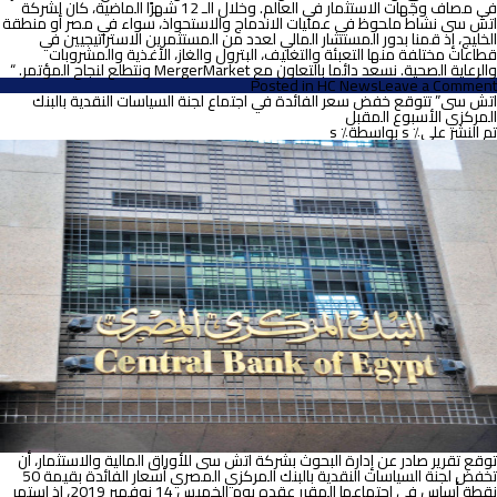
في مصاف وجهات الاستثمار في العالم. وخلال الـ 12 شهرًا الماضية، كان لشركة
اتش سى نشاط ملحوظ في عمليات الاندماج والاستحواذ، سواء في مصر أو منطقة
الخليج، إذ قمنا بدور المستشار المالي لعدد من المستثمرين الاستراتيجيين في
قطاعات مختلفة منها التعبئة والتغليف، البترول والغاز، الأغذية والمشروبات
والرعاية الصحية. نسعد دائما بالتعاون مع MergerMarket ونتطلع لنجاح المؤتمر. “
on
Posted in
HC News
Leave a Comment
ترعى
اتش سى” تتوقع خفض سعر الفائدة في اجتماع لجنة السياسات النقدية بالبنك
اتش
المركزي الأسبوع المقبل
سى
تم النشر على٪ s
بواسطة٪ s
للأوراق
المالية
والاستثمار
منتدى
“الاندماج
والاستحواذ
والاستثمار
المباشر”
الذي
تنظمه
شركة
ميرجير
ماركت
للمرة
الثانية
في
مصر
توقع تقرير صادر عن إدارة البحوث بشركة اتش سى للأوراق المالية والاستثمار، أن
تخفض لجنة السياسات النقدية بالبنك المركزي المصري أسعار الفائدة بقيمة 50
نقطة أساس في اجتماعها المقرر عقده يوم الخميس 14 نوفمبر 2019، إذ استمر