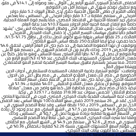
انخفاض التضخم السنوي للشهر الرابع على التوالي، بعد وصوله إلى 14.1% في مايو،
مع تحقيق تضخم شهري في سبتمبر أقل من المتوقع.
أضاف التقرير أن صافي الأصول الأجنبية حقق لدى قطاع البنوك 5.2 مليار دولار
أمريكي في سبتمبر، مقارنة بـ 3.7 مليار دولار أمريكي في أغسطس، بما يعكس
تدفق جيد للعملة الأجنبية في الاقتصاد المصري، مما يفسر قوة العملة المحلية،
خاصة مع ارتفاع قيمة الجنيه أمام الدولار بنسبة 10.3% منذ بداية العام.
قالت مونيت دوس، محلل الاقتصاد الكلي وقطاع البنوك بشركة اتش سى: “يشهد
العالم حاليا تطبيق سياسات التيسير النقدي، إذ خفض البنك الفيدرالي الأمريكي
الفائدة بـ 25 نقطة أساس بنهاية شهر أكتوبر، لتصل بذلك إلى نطاق 1.75%-1.5%،
كما خفضت تركيا أيضا الفائدة 250 نقطة أساس الشهر الماضي”.
وتوقعت أن تهدأ الضغوط التضخمية إلى حد كبير حتى آخر العام الراهن، لتحقق 4.6%
للربع الأخير من 2019، وذلك بالرغم من أن التضخم الشهري في ديسمبر هو الأعلى
والمتوقع أن يصل إلى 7.8%، نظرا للتأثر السلبي بسنة الأساس، وهو ما يقل كثيرًا عن
معدل التضخم السنوي المستهدف للبنك المركزي عند 9% (± 3%) للربع الرابع من
2020، مما يسمح باستمرار تطبيق سياسة التيسير النقدية لتحفيز النمو الاقتصادي
ونشاط سوق المال.
وأضافت: “نتوقع استمرار جاذبية التدفقات المستفيدة الاستثمار في أدوات الدين
الحكومية في مصر، لأن معدل الفائدة الحقيقي في مصر يظل أعلى من الدول
الناشئة الأخرى مثل تركيا، حتى بعد أن أخذنا في الاعتبار خفض أسعار الفائدة
المتوقع، نتوقع أن يحقق معدل الفائدة الحقيقي 4.07% مقارنة بـ 1.94% في
تركيا، كما أن مصر تحظى بحجم مخاطرة أقل كما هو واضح من معدل “مبادلة
مخاطر الائتمان” للخمس سنوات عند 318.38 مقارنة بـ 329.17 في تركيا.
وكانت لجنة السياسات النقدية بالبنك المركزي المصري قررت في اجتماعها الماضي
الذي عُقد في 26 سبتمبر 2019 خفض سعر الفائدة 100 نقطة أساس، بعد الخفض
الذي تم في أغسطس 2019 بـ 150 نقطة أساس. وقد تباطأ التضخم السنوي في
مصر ليحقق 4.8% في سبتمبر من 7.5% في الشهر السابق، مع عدم وجود أي زيادة
في الأسعار الشهرية مقارنة بزيادة شهرية تصل إلى 0.7% في أغسطس، وذلك
وفقا لما نشره البنك المركزي المصري من قبل. تباطأ أيضا التضخم الأساسي
السنوي في مصر إلى 2.6% في سبتمبر من 4.9% في الشهر السابق، مع انخفاض
في مؤشر أسعار المستهلك الشهري بنسبة 2.26% مقارنة بـانخفاض 0.36% في
أغسطس، كما أظهرت بيانات البنك المركزي.
on
Posted in
HC News
Leave a Comment