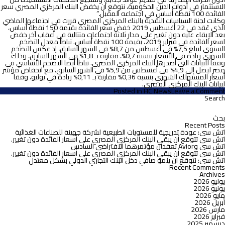
الاستثمار في أدوات الدين الحكومية، نتوقع أن يخفض البنك المركزي المصري سعر
الفائدة 100 نقطة أساس في اجتماعه المقبل.”
وكانت لجنة السياسات النقدية بالبنك المركزي المصري قررت في اجتماعها الماضي
الذي عُقد في 22 أغسطس 2019 خفض سعر الفائدة بقيمة 150 نقطة أساس،
بعد الإبقاء عليه دون تغيير على مدار ثلاثة اجتماعات متتالية في أعقاب آخر خفض
لسعر الفائدة في فبراير 2019، بقيمة 100 نقطة أساس. تباطأ معدل التضخم
السنوي ليبلغ 7,5% في أغسطس من 8,7% في الشهر السابق، إذ عكس التضخم
الشهري زيادة في الأسعار بنسبة 0,7%، مقارنة بـ 1,8% في الشهر السابق، وذلك
وفقا للبيانات التي أصدرها البنك المركزي المصري. تباطأ أيضا التضخم الأساسي في
مصر ليصل إلى 4,9% في أغسطس من 5,9% في الشهر السابق، مع انخفاض مؤشر
أسعار المستهلك الشهري بنسبة 0,36% مقارنة بـ 0,11% زيادة في يوليو، وفقا
لبيانات البنك المركزي المصري.
on
Posted in
HC News
Leave a Comment
اتش
Search
لبحث
سى
ن:
تتوقع
أن
Recent Posts
يخفض
اتش سى: عودة تدريجية للمستويات الطبيعية لشركة جهينة للصناعات الغذائية
البنك
اتش سي تتوقع أن يبقي البنك المركزي المصري على أسعار الفائدة دون تغيير.
المركزي
اتش سى وAvior تعقدان مؤتمرهما الافتراضي السادس
المصري
اتش سي تتوقع أن يبقي البنك المركزي المصري على أسعار الفائدة دون تغيير.
سعر
اتش سى: نتوقع أن ينمو صافي دخل البنك التجاري الدولي بشكل معتدل
الفائدة
Recent Comments
100
Archives
نقطة
يوليو 2026
أساس
يونيو 2026
في
مايو 2026
اجتماعه
أبريل 2026
المقبل
مارس 2026
فبراير 2026
ديسمبر 2025