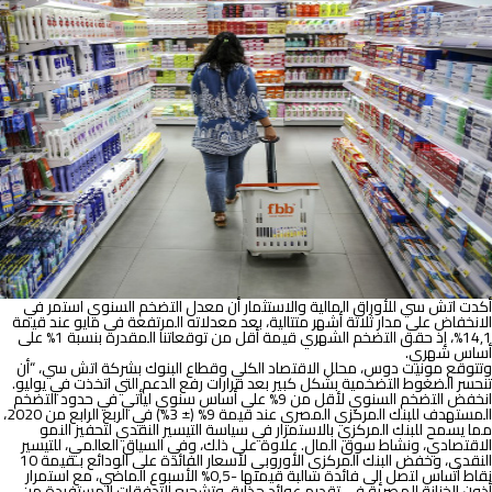
مصر:
عودة
معدلات
الطلب
بسبب
اعتدال
التضخم
أكدت اتش سي للأوراق المالية والاستثمار أن معدل التضخم السنوي استمر في
الانخفاض على مدار ثلاثة أشهر متتالية، بعد معدلاته المرتفعة في مايو عند قيمة
14,1%، إذ حقق التضخم الشهري قيمة أقل من توقعاتنا المقدرة بنسبة 1% على
أساس شهري.
وتتوقع مونيت دوس، محلل الاقتصاد الكلي وقطاع البنوك بشركة اتش سي، “أن
تنحسر الضغوط التضخمية بشكل كبير بعد قرارات رفع الدعم التي اتخذت في يوليو.
انخفض التضخم السنوي لأقل من 9% على أساس سنوي ليأتي في حدود التضخم
المستهدف للبنك المركزي المصري عند قيمة 9% (± 3%) في الربع الرابع من 2020،
مما يسمح للبنك المركزي بالاستمرار في سياسة التيسير النقدي لتحفيز النمو
الاقتصادي، ونشاط سوق المال. علاوة على ذلك، وفي السياق العالمي، للتيسير
النقدي، وخفض البنك المركزي الأوروبي لأسعار الفائدة على الودائع بـقيمة 10
نقاط أساس لتصل إلى فائدة سالبة قيمتها -0,5% الأسبوع الماضي، مع استمرار
أذون الخزانة المصرية في تقديم عوائد جذابة، وتشجيع التدفقات المستفيدة من