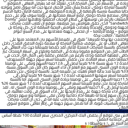
زيادة في الأسعار من قبل الشركة الذي تعتقد أنه قد يعرقل التعافي المتوقع.
“بالنسبة لشركة دومتي، تحفظ بشأن منتج الأجبان لديها حيث أنه سوق ناضج ويواجه
حاليا منافسة شرسة بالإضافة إلى الزيادة المتوقعة في تكلفة الألبان خالية الدسم
والتي ستدفع شركة دومتي لرفع أسعار منتجاتها، في رؤيتنا سوف يؤثر على حجم
المبيعات بالرغم من توسعها في قطاع الوجبات الخفيفة بإطلاقها لمنتج “Domty
Sandwitch” الذي حقق هوامش ربح مرتفعة. نتوقع أن تقارب الثلاث شركات
(جهينة ودومتي وإيديدتا) معدلات هوامش الربحية السابقة لدى كل شركة بل
نتوقع – وفقا لأرقامنا – أن تتخطى جهينة معدلاتها على مدار السبع أعوام
الماضية.”، أضافت بركة
واختتمت نها بركة تقريرها،” نفرق في تقييمنا للأسهم بين المعتمد منها على
تعافي الطلب أو على موقف ميزانية الشركة أو سلامة دورة التدفق النقدي داخل
الشركة. بالنسبة للشركات المنتجة للألبان لقد خفضنا تقييماتنا حيث جاء التعافي في
الطلب أقل من المتوقع مقرونا بزيادة في التكلفة وارتفاع في أسعار المنتجات غير
كافي لتغطية التكلفة وذلك بالرغم من انخفاض تكلفة رأس المال التي أخذت في
اعتبارها خفض سعر الفائدة. نحن نخفض تقييمنا لسعر سهم جهينة المستهدف
لمدة 12 شهر بنسبة 16% تقريبا ليصل إلى 12,6جنيه/السهم ونبقي على توصيتنا
بزيادة الوزن النسبي للسهم مع العلم أن أداء السهم كان أقل من السوق بنسبة
33% تقريبا منذ بداية العام ناهيك عن تقييمه الجيد. بالنسبة لدومتي، نحن نخفض
تقييمنا لسعر سهمها المستهدف لمدة 12 شهر بنسبة 9% تقريبا ليصل إلى
11,5جنيه/السهم ونبقي على توصيتنا بزيادة الوزن النسبي للسهم. أما بالنسبة
لشركة إيديتا، نحن نرفع تقييمنا لسعر السهم المستهدف لمدة 12 شهر بنسبة 26%
تقريبا ليصل إلى 21,6جنيه/السهم ونبقي على توصيتنا بزيادة الوزن النسبي له.. لقد
تفوق أداء شركة جهينة على مدار تاريخها على أداء السوق في وقت تعافيه، في
حين أن سهم إيديتا له طبيعة أكثر دفاعية ولكن تبقى سيولته مع سهم دومتي
أيضا أقل من سيولة سهم جهينة. مما يترتب عليه انه في حين أن الثلاث شركات
تتمتع بأساسيات قوية، الا اننا نفضل سهم جهينة في إطار تعافي متوقع لسوق
المال.”
on
Posted in
HC News
Leave a Comment
قطاع
اتش سى تتوقع أن يخفض البنك المركزي المصري سعر الفائدة 100 نقطة أساس
الأغذية
في اجتماعه المقبل
والمشروبات
تم النشر على٪ s
بواسطة٪ s
في