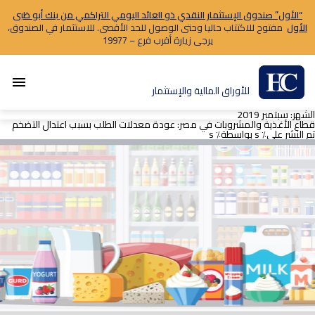
“الأول” صندوق الإستثمار النقدي ذو العائد اليومي التراكمي من بنك أبو ظبى
الأول
مفتوح للاكتتاب حاليا وحتى الوصول للحد الأقصى. للاستثمار في الصندوق،
يرجى زيارة أقرب فرع – 19977
menu
للأوراق المالية والإستثمار
الشهر:
سبتمبر 2019
قطاع الأغذية والمشروبات في مصر: عودة معدلات الطلب بسبب اعتدال التضخم
تم النشر على٪ s
بواسطة٪ s