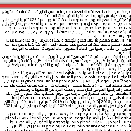
عودة نمو الطلب لمعدلاته الطبيعية مدعوما بتحسن الظروف الاقتصادية المتوقع
وعودة هوامش الربحيه لمعدلاتها المتوسطة السابقة
نرفع تقييمنا لسعر السهم المستهدف لمدة 12 شهر بنسبة 26% تقريبا ليصل على
21,6 جنيه/السهم لشركة إيديتا ونخفضه بنسبة 16% تقريبا لشركة جهينة ليصل إلى
12,6 جنيه/السهم كما نخفض تقييمنا لسعر السهم المستهدف لمدة 12 شهر
لشركة دومتي بنسبة 9% ليصل إلى 11,5جنيه/السهم ونبقي على التوصية بزيادة
الوزن النسبي للثلاث شركات.
نرى أن تقييم معظم شركات قطاع الأغذية والمشروبات مازال واعدا ولكننا مازلنا
نفضل سهم جهينة حيث اننا نتوقع عائد محتمل أعلى للشركة كما تتمتع بميزانية
اقوي إلى جانب تاريخها في الأداء المتفوق أثناء الموجات التصاعدية للبورصة
المصرية
أعربت إدارة البحوث بشركة “اتش سي” لتداول الأوراق المالية عن تفاؤلها بخصوص
السوق الإستهلاكي في ضوء تحسن توقعات الاقتصاد الكلي، ارتفاع قيمة الجنيه
المصري، واعتدال التضخم واستئناف سياسة التيسير النقدي مما سوف ينعكس
إيجابيا على معدلات الإستهلاك الشخصي.
نها بركة، محلل القطاع الإستهلاكي بإدارة البحوث بشركة “اتش سي” لتداول
الأوراق المالية تتوقع زيادة في حجم المبيعات خلال النصف الثاني من 2019 يتبعها
موجة تعافي أقوى في السنين المقبلة لحجم المبيعات تعم القطاع الإستهلاكي
(تحت تغطية اتش سي) ولكنها تعتقد أن إستجابة كل شركة سوف تختلف بناءا على
معدل اختراقها السوقي لكل منتج ونصيب الفرد من الإستهلاك ومستوى
المنافسة إلى جانب استمرار كل شركة في تنويع منتجاتها حيث سيؤدي كل ذلك
معا لتعافي أسرع في حجم الطلب. تتوقع بركة أن تستعيد حجم مبيعات إيديتا
معدلات عام 2016 بشكل كامل بنهاية عام 2019 لتسبق بذلك شركة جهينة التي
نتوقع أن تصل لنفس المعدلات في عام 2020 تليها شركة دومتي في عام 2021
(منتجات الأجبان والعصائر فقط).
وتتوقع نهى بركة، أن تحقق جهينة أعلى معدل نمو في الارباح بسبب إنخفاض
تكلفة الحليب كامل الدسم المتوقع، ونمو مستمر لحجم المبيعات بسبب انخفاض
نصيب الفرد من استهلاك معظم منتجاتها وموقفها القوي في السوق. تليها
شركة إيديتا مدعومة بطبيعة منتجاتها عالية الربحية مع الاستمرار في تحسين
محفظة منتجاتها وإطلاق منتجات جديدة. وفي هذه المرحلة، تتحفظ بخصوص أي