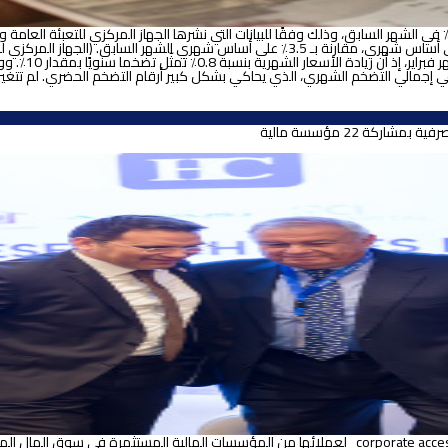
تعقيب اتش سى: 
ئية والمشروبات بنسبة 1.5٪ على أساس شهري، مما ساهم في زيادة 0.86٪ في إجمالي التضخم الشهري، الذي يحاكي بشكل ك
كة 22 مؤسسة مالية
أقامت اتش سى لتداول الأوراق المالية فاعليتها الأولى في إطار تقديمها لخدمات corporate access لعملائه