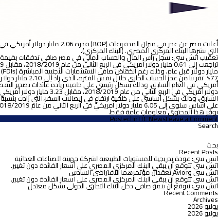
مالية
التي نشرها البنك المركزي المصري. (البنك المركزي).
على أساس سنوي إلى 6.05 مليار دولار أمريكي في الربع الثاني من عام 2018/2019.
يوفّر هذا المحتوى معلوماتٍ عامة فقط.
on
Posted in
HC News
Leave a Comment
أعلنت
Search
لبحث
مصر
ن:
عن
عجز
Recent Posts
في
اتش سى: عودة تدريجية للمستويات الطبيعية لشركة جهينة للصناعات الغذائية
ميزان
اتش سي تتوقع أن يبقي البنك المركزي المصري على أسعار الفائدة دون تغيير.
المدفوعات
اتش سى وAvior تعقدان مؤتمرهما الافتراضي السادس
(BOP)
اتش سي تتوقع أن يبقي البنك المركزي المصري على أسعار الفائدة دون تغيير.
قدره
اتش سى: نتوقع أن ينمو صافي دخل البنك التجاري الدولي بشكل معتدل
2.06
Recent Comments
مليار
Archives
دولار
يوليو 2026
أمريكي
يونيو 2026
في