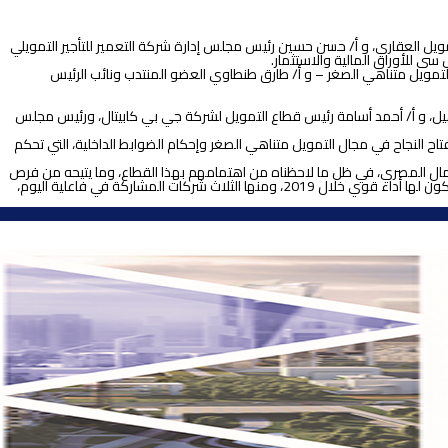
يل العقاري، و أ/ حسن حسين رئيس مجلس إدارة شركة التعمير للتأجير التمويلي
 للأوراق المالية والاستثمار.
لتمويل متناهي الصغر – و أ/ طارق طنطاوي العضو المنتدب ونائب الرئيس
هيل، و أ/ أحمد أسامة رئيس قطاع التمويل لشركة جي بي كابيتال، ورئيس مجلس
المصرية للعمل على تيسير عملية التمويل العقاري، والأتمتة (Automation) التي يُنظر إليها على أنها مفتاح النجاح في مجال التمويل متناهي الصغر وإحكام الضوابط الداخلية، التي تحكم
لمال المصري، في ظل ما لاحظناه من اهتمامهم بهذا القطاع، وما يتيحه من فرص
نمو وربحية للشركات، التي تمارسه وتُتداول أسهمها بالبورصة المصرية. وتأتي هذه الفاعلية بعد إصدارنا في أول هذا العام تقريرًا ماليًا بينّا فيه الشركات التي نرى أنها سيكون لها أداء قوي خلال 2019، ومنها الثلاث شركات المشاركة في فاعلية اليوم،