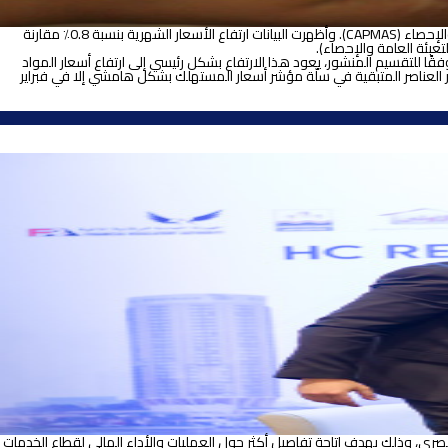
تباطأ معدل التضخم السنوي الرئيسي في مصر إلى 14.2٪ في مارس، نزولاً من 14.4٪ في الشهر السابق، وذلك وفقًا للبيانات التي نشرها الجهاز المركزي للتعبئة العامة والإحصاء (CAPMAS). وأظهرت البيانات ارتفاع الأسعار الشهرية بنسبة 0.8٪ مقارنة
تم تطبيع الرقم القياسي للتضخم الشهري لشهر مارس مقارنةً بشهر فبراير، إذ أن زيادة الأسعار الشهرية بنسبة 0.8٪ تمثّل تضخما سنويًا بمقدار 10٪. ووفقًا للتقسيم المنشور، يعود هذا الارتفاع بشكل رئيسي إلى ارتفاع أسعار المواد
بير أرقام التضخم الحضري. لم تتغير العناصر المتبقية في سلّة مؤشر أسعار المستهلك بشكل هامشي إلا في فبراير
ا من المؤسسات المالية المستثمرة في سوق المال المصري، وذلك بهدف إتاحة تفاصيل أكثر حول العمليات والأداء المالي لقطاع الخدمات