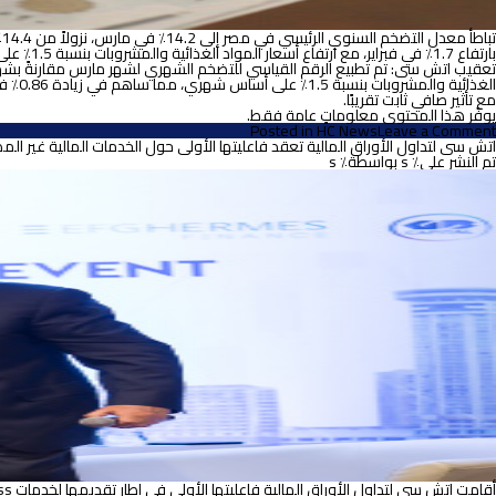
بارتفاع 1.7٪ في فبراير، مع ارتفاع أسعار المواد الغذائية والمشروبات بنسبة 1.5٪ على أساس شهري، مقارنة بـ 3.5٪ على أساس شهري الشهر السابق. (الجهاز المركزي للتعبئة العامة والإحصاء).
الغذا
مع تأثير صافي ثابت تقريبًا.
يوفّر هذا المحتوى معلوماتٍ عامة فقط.
on
Posted in
HC News
Leave a Comment
تباطؤ
اتش سى لتداول الأوراق المالية تعقد فاعليتها الأولى حول الخدمات المالية غير المصرفية بمشار
معدل
تم النشر على٪ s
بواسطة٪ s
التضخم
السنوي
في
مصر
إلى
14.2٪
في
مارس