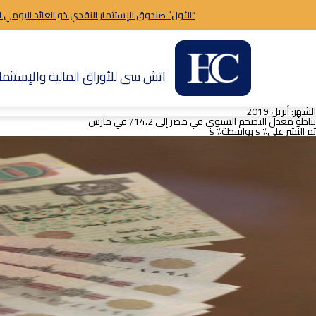
“الأول” صندوق الإستثمار النقدي ذو العائد اليومي 
اتش سى للأوراق المالية والإستثمار
الشهر:
أبريل 2019
تباطؤ معدل التضخم السنوي في مصر إلى 14.2٪ في مارس
تم النشر على٪ s
بواسطة٪ s