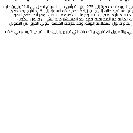
افتتح الجلسات المستشار خالد النشار، نائب رئيس هيئة الرقابة المالية، وتدور موضوعاتها حول استراتيجية الهيئة حتى عام 2022، التي تهدف لزيادة عدد الشركات المدرجة في البورصة المصرية إلى 275، وزيادة رأس مال السوق ليصل إلى 1.6 تريليون جنيه
مصري. أضاف النشار أن الاستراتيجية تهدف أيضا، وبدفعة من برنامج الشمول المالي، إلى زيادة عدد المستفيدين من التمويل متناهي الصغر إلى 4 ملايين مقابل 2.8 مليون مستفيد حاليا، إلى جانب زيادة حجم هذه السوق إلى 15 مليار جنيه مصري
مقابل 11.5 مليار جنيه حاليًا. وأوضح النشار أن “سوق التأجير التمويلي المصرية حققت نموًا بمقدار 46% على أساس سنوي في 2018، ليصل إلى 41.7 مليار جنيه مقارنة بـ 28.6 مليار جنيه في 2017 و6 مليارات جنيه في 2013. قفز أيضا حجم التمويل
جنيه في 2017.” وفيما يخص القوانين والتشريعات الحاكمة للخدمات المالية غير المصرفية، فقد أكد المستشار خالد النشار أن قانون التمويل
ض النقدي، بالإضافة إلى العمل على إتمام قانون استقلالية الهيئة. وقد تطرقت الجلسة الأولى للفرق بين التمويل
يلي، والتمويل العقاري، والتحديات التي تجابهها، إلى جانب فرص التوسع في هذه