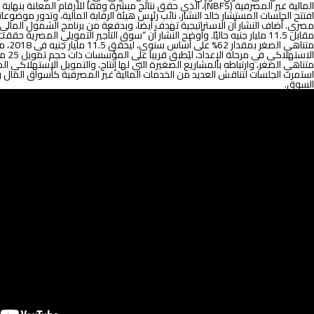
المالية غير المصرفية (NBFS)، الذي حقق نتائج مبشرة وفقا للأرقام المعلنة بنهاية 2018، والذي لا يزال غير مخترق بشكل كافٍ، ويحمل فرصًا كبيرة للنمو والربحية.
الا
متناهي الصغر، وارتباطه بالمشاريع الصغيرة التي لها إنتاج، والتمويل الاستهلاكي ا
استمرت الجلسات لتناقش العديد من الخدمات المالية غير المصرفية كأسواق المال وا
السوق.