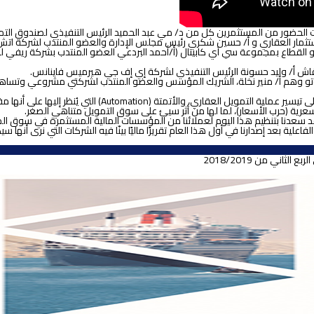
ت الحضور من المستثمرين كل من د/ مي عبد الحميد الرئيس التنفيذي لصندوق التمو
ثمار العقاري و أ/ حسين شكري رئيس مجلس الإدارة والعضو المنتدب لشركة اتش سى
لو القطاع بمجموعة سي آي كابيتال (أ/أحمد البردعي العضو المنتدب بشركة ريفي ل
نقاش أ/ وليد حسونة الرئيس التنفيذي لشركة إي إف جي هيرميس فاينانس.
بي اوتو وهم أ/ منير نخلة، الشريك المؤسس والعضو المنتدب لشركتي مشروعي وتسا
أسفرت الجلسات عن توصيات عدة منها ضرورة التعاون مع البنوك 
سعرية (حرب الأسعار)، لما لها من أثر سيئ على سوق التمويل متناهي الصغر.
د سعدنا بتنظيم هذا اليوم لعملائنا من المؤسسات المالية المستثمرة في سوق ا