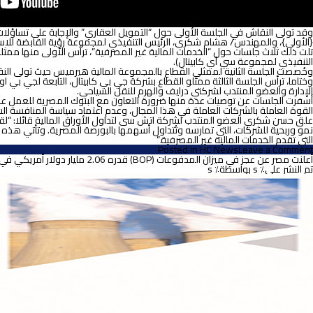
وقد تولى النقاش في الجلسة الأولى حول “التمويل العقاري” والإجابة على تساؤلا
{الأولى}، والمهندس/ هشام شكرى، الرئيس التنفيذي لمجموعة رؤية القابضة للاست
تلت ذلك ثلاث جلسات حول “الخدمات المالية غير المصرفية”، ترأس الأولى منها ممث
التنفيذي لمجموعة سي آي كابيتال).
وخُصصت الجلسة الثانية لممثلي القطاع بالمجموعة المالية هيرميس حيث تولى ال
وختاما، ترأس الجلسة الثالثة ممثلو القطاع بشركة جي بي كابيتال، التابعة لجي 
الإدارة والعضو المنتدب لشركتي درايف والهرم للنقل السياحي.
القوة العاملة بالشركات العاملة في هذا المجال، وعدم اعتماد سياسة المنافسة ال
علق حسن شكري العضو المنتدب لشركة اتش سى لتداول الأوراق المالية قائلا: “لق
التي تقدم الخدمات المالية غير المصرفية.”
on
Posted in
HC News
Leave a Comment
اتش
أعلنت مصر عن عجز في ميزان المدفوعات (BOP) قدره 2.06 مليار دولار أمريكي في الربع الثاني من 2018/2019
سى
تم النشر على٪ s
بواسطة٪ s
لتداول
الأوراق
المالية
تعقد
فاعليتها
الأولى
حول
الخدمات
المالية
غير
المصرفية
بمشاركة
22
مؤسسة