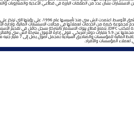
الاستشارات بشأن عدد من الصفقات البارزة في قطاعي الأغذية والمشروبات والت
اتش سي للأوراق المالية والاستثمار أحد بنوك الاستثمار الر
مجموعة كبيرة من الخدمات لعملائها في مجالات الاستشارات المالية، وإدارة الأصول
الاستثمار المباشر وذلك من خلال تواجدها في كل من مصر والإمارات العربية المتحدة (مكتب DIFC). يتمتع قطاع 
مؤسسة MENA Fund Manager، إدا
 لعملاء المؤسسات والأفراد.