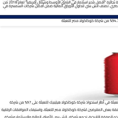
تضمنت عمليات الدمج والاستحواذ، وسوق المال، واستشارات التمويل التي تزيد في مجملها عن 5.9 مليارات دولار أمريكي. تتولى إدارة الأصول بشركة اتش سي والفائزة بجائزة “أفضل مدير استثمار في الشرق الأوسط وشمال إفريقيا” لعام 2018 من
رة 9 صندوقًا استثماريا للبنوك بالإضافة إلى المحافظ المالية للمؤسسات والصناديق السيادية بمجمل أصول يصل إلى 7 مليار جنيه مصري. تصنف اتش سي لتداول الأوراق المالية ضمن أفضل شركات السمسرة في
قامت شركة اتش سي للأوراق المالية والاستثمار بدور المستشار المالي المشترك لشركة ماك للمشروبات والشركات التابعة في بيع 52.7% في شركة كوكاكولا مصر للتعبئة في أطار استحواذ شركة كوكاكولا هيلينيك للتعبئة على 97% من شركة
بع الرابع من عام 2021، بشرط استيفاء بضعة شروط منها الحصول على موافقة بعض المقرضين لشركة كوكاكولا مصر للتعبئة، واستيفاء الموافقات الرقابية
هذه الصفقة التاريخية، تجمع شركتي اتش سي للأوراق المالية والاستثمار وشركة