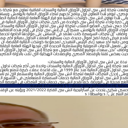
مصري، ليوفر هذا التعاون أول برنامج تخصيم لشراء الأوراق المالية بالهامش. ويس
يأتي هذا تعاون اتش سي كونتكت تماشياً مع قرار الهيئة العامة للرقابة المالية 
في خبرة وأداء شركة إتش سي كواحدة من كبرى شركات تداول الأوراق المالية في 
أكد حسن شكري، العضو المنتدب لشركة اتش سى لتداول الأوراق المالية والسندات،
لشراء الأوراق المالية بالهامش، مشيراً إلى أن إتش سي ترتكز في إبرام هذه الاتفا
وأضاف “إن شركات السمسرة كانت تعتمد في الأساس على مواردها الخاصة لخدمة المت
تقدم فرص كبيرة لضخ أموال جديدة، حيث يستطيع العملاء التداول بمبالغ أكبر، مم
ومن جانبه أكد سعيد زعتر، الرئيس التنفيذي لمجموعة كونتكت المالية القابضة، أن ا
على تفعيل الأدوات التمويلية والإستثمارية الجديدة التي تتيحها الهيئة العامة للرقابة ا
وأضاف “نحن سعداء بتوقيع إتفاقية التمويل مع شركة إتش سي لتداول الأوراق المالي
حيث يعكس ثقتنا بالإقتصاد المصري والإصلاحات الهيكلية التي تمت بالدولة المصرية
نبذة عن اتش سي لتداول الأوراق المالية
والسندات
:
تعد شركة إتش سي لتداول الأوراق المالية والسندات واحدة من أكبر شركات تداول ا
سي لتداول الأوراق المالية منذ عام 1999 في بناء قاعدة عملاء كبيرة تتمتع بالعديد من الخدمات وخدمة فريق موثوق به يهدف دائما إلى أقصى فائدة ورضا لعملائه
وهي إحدى الشركات التابعة لشركة اتش سي للأوراق المالية والاستثمار التي تم تأسيسها عام 1996 والتي تعد من المؤسسات المالية الرائدة في م
الغير مدرجة في البورصة. كما تقدم اتش سي خدمات إدراج الشركات في البورصة المص
on
HC News
Posted in
تم وضع علامة٪ 1 $ s
Leave a Comment
اتش
حسين شكري يتحدث عن استراتيجية اتش سى للفترة 2021/2022 ورؤيته عن الإقتصاد المصري
سي
تم النشر على٪ s
بواسطة٪ s
لتداول
الأوراق
المالية
والسندات
تتعاون
مع
كونتكت
للتخصيم