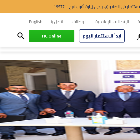
مار في الصندوق، يرجى زيارة أقرب فرع – 19977
ة
الإتصالات الإعلامية
الوظائف
اتصل بنا
English
ر
search
ابدأ الاستثمار اليوم
HC Online