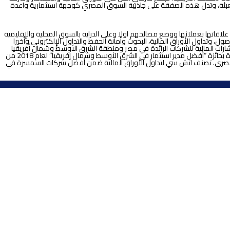
عبئة، وتدل هذه الصفقة على جاذبية السوق المصري كوجهة استثمارية واعدة
ائدة في مصر ومنطقة الشرق الأوسط. اعتمدت اتش سي منذ تأسيسها عام 1996، على رؤيتها التي ترتكز على علاقاتها بعملائها ووضع مصالحهم اولا وعلى الدراية بالسوق المحلية والإقليمية
، وتداول الأوراق المالية، البحوث وأمانة الحفظ والتداول الإلكتروني وأخيرا
بنوك الاستثمار بالشركة بسجل حافل في تقديم الاستشارات المالية للشركات الرائدة في مصر ومنطقة الشرق الأوسط وشمال أفريقيا
تضمنت عمليات الدمج والاستحواذ، وسوق المال، واستشارات التمويل التي تزيد في مجملها عن 5.9 مليارات دولار أمريكي. تتولى إدارة الأصول بشركة اتش سي والفائزة بجائزة “أفضل مدير استثمار في الشرق الأوسط وشمال إفريقيا” لعام 2018 من
رة 9 صندوقًا استثماريا للبنوك بالإضافة إلى المحافظ المالية للمؤسسات والصناديق السيادية بمجمل أصول يصل إلى 7 مليار جنيه مصري. تصنف اتش سي لتداول الأوراق المالية ضمن أفضل شركات السمسرة في