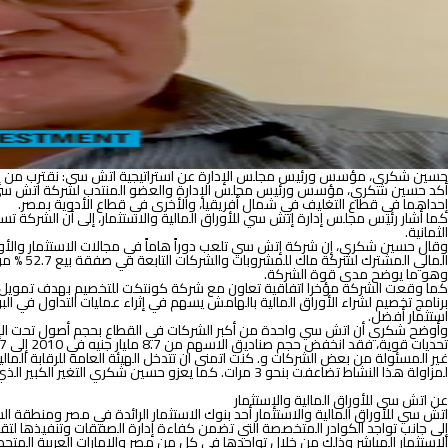
لدعم
وتمويل
مستثمري
البورصة
بقيمة
400
مليون
جنيه
حسين شكري، مؤسس و
رئيس مجلس الإدارة عن استراتيجية اتش سى: نقترب من إنهاء صفقتي استحواذ بحوالي 5 مليارات جن
أكد حسين شكري، مؤسس ورئيس مجلس الإدارة والعضو المنتدب لشركة اتش سى للأو
إحداهما في قطاع التغليف في شمال أفريقيا، والأخرى في قطاع الأدوية بمصر.
الثمانية.
وقال حسين شكري، إن شركة إتش سي تلعب دوراً هاماً في مجالات الاستثمار والأور
وهو ما يوضح مدى قوة الشركة.
برنامج تخصيم لشراء الأوراق المالية بالهامش يسهم في إثراء عمليات التداول في
استثمار أفضل.
غير المسئولة من بعض الشركات و. كنت اتمنى ان تتدخل الهيئة العامة للرقابة المالي
لمزاولة هذا النشاط تضاعفت بنحو 3 مرات. كما يعزو حسين شكري التغير الكبير الذي طرأ على صناديق الإستثمار وعزوف المستثمرين عنها لإخضاع صناديق الإستثمار للضرائب.
عن اتش سى للأوراق المالية والإستثمار
إلى جانب تواجد الكوادر المتخصصة التي تضمن كفاءة إدارة الصفقات وتنفيذها لتقدم 