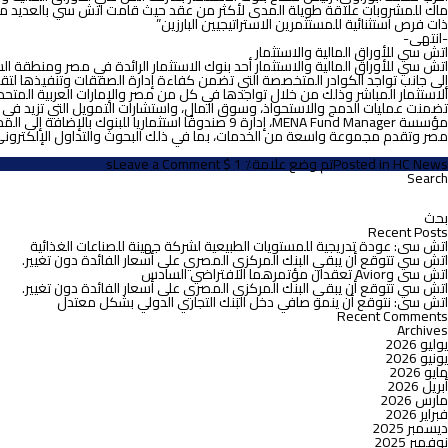
ماك للمشروبات علاقة طويلة المدى لأكثر من عقد حيث قامت اتش سي بالعديد من 
ذات فرص استثنائية للمستثمرين الاستراتيجيين البارزين”
-انتهى-
اتش سي للأوراق المالية والاستثمار
إلى جانب تواجد الكوادر المتخصصة التي تضمن كفاءة إدارة الصفقات وتنفيذها لتقدم 
مصر وتقدم مجموعة واسعة من الخدمات، بما في ذلك البحوث والتداول الإلكتروني
on
HC News
Posted in
تم وضع علامة٪ 1 $ s
Leave a Comment
اتش
Search
لبحث
سى
ن:
مستشاراً
مالياً
Recent Posts
مشترك
اتش سى: عودة تدريجية للمستويات الطبيعية لشركة جهينة للصناعات الغذائية
لشركة
اتش سي تتوقع أن يبقي البنك المركزي المصري على أسعار الفائدة دون تغيير.
ماك
اتش سى وAvior تعقدان مؤتمرهما الافتراضي السادس
للمشروبات
اتش سي تتوقع أن يبقي البنك المركزي المصري على أسعار الفائدة دون تغيير.
في
اتش سى: نتوقع أن ينمو صافي دخل البنك التجاري الدولي بشكل معتدل
بيع
Recent Comments
52.7%
Archives
في
يوليو 2026
شركة
يونيو 2026
كوكاكولا
مايو 2026
مصر
أبريل 2026
للتعبئة
مارس 2026
ضمن
فبراير 2026
عملية
ديسمبر 2025
استحواذ
نوفمبر 2025
شركة