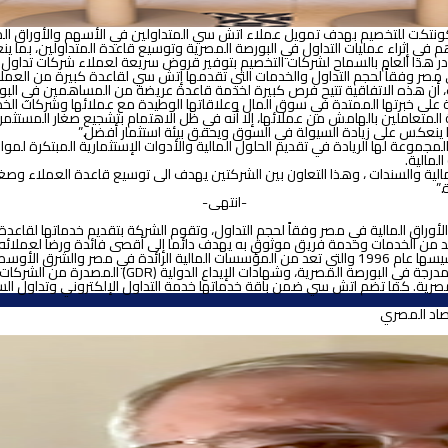
اهم في إثراء عمليات التداول في البورصة المصرية وتوسيع قاعدة المتداولين، بما
الصادر هذا العام بالسماح لشركات التخصيم بتوفير قروض سريعة لعملاء شركات تداو
مصر وفقاً لحجم التداول والخدمات التي تقدمها إتش سي لقاعدة كبيرة من العمل
 أن هذه الاتفاقية تتيح فرص كبيرة لخدمة قاعدة عريضة من المساهمين في البورص
قية على خبرتها الممتدة في سوق المال وعلاقاتها الوطيدة مع عملائها وشركات الخدم
عاملين بالهامش من عملائها، إلا أنه في ظل الاهتمام بتشجيع صغار المستثمرين 
ا ينعكس على زيادة السيولة في السوق ويحقق بيئة استثمار أفضل.”
لمجموعة لها الريادة في تقديم الحلول المالية والأدوات الإستثمارية المبتكرة لمو
لمالية.
ة والسندات ، وهذا التعاون بين الشركتين يهدف الى توسيع قاعدة العملاء وصغار ا
.”
-انتهى-
لأوراق المالية في مصر وفقاً لحجم التداول، وتقوم الشركة بتقديم خدماتها لقاع
صر والشرق الأوسط
تقدم اتش سي لتداول الأوراق المالية خدمات السمسرة ل
رية. كما تضم اتش سي ضمن باقة خدماتها خدمة التداول الإلكتروني وتداول السندات