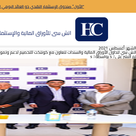
“الأول” صندوق الإستثمار النقدي ذو العائد اليومي 
اتش سى للأوراق المالية والإستثمار
الشهر:
أغسطس 2021
اتش سي لتداول الأوراق المالية والسندات تتعاون مع كونتكت للتخصيم لدعم وتمويل مستثمري
تم النشر على٪ s
بواسطة٪ s