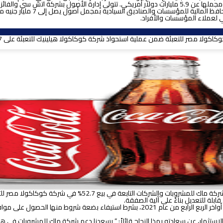
مؤسسة MENA Fund Manager، إدا
 لعملاء المؤسسات والأفراد.
ابلة للتعديل بناءً على ﺁلية الصفقة.
ولقد تم الانتهاء من أبرام الاتفاقيات النهائية للصفقة التي من المتوقع إتمامها في أواخر الر
لاستثمار، عن سعادته بهذا النجاح قائلاً: ” يسعدنا دعم شركة ماك للمشروبات في 