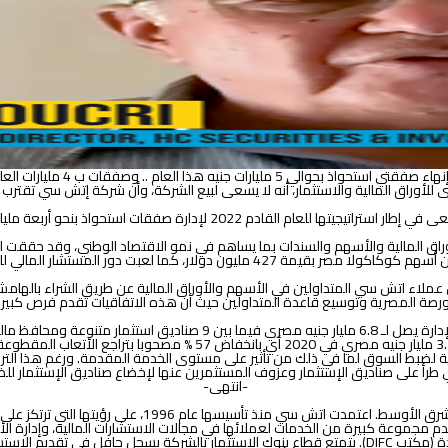
يه هذا العام .. وصفقات ب 4 مليارات العام المقبل
راق المالية والاستثمار، أنه لا يسعى لبيع الشركة، وأن شركة إتش سي تقترب 
كما أشار رئيس مجلس إدارة إتش سي للأوراق المالية والاستثمار، إلى أن الشركة
اق المالية والأسهم والسندات بما يساهم في نمو الاقتصاد الوطني، وقد حققت ال
 البورصة المصرية وتوسيع قاعدة المتداولين حيث أن هذه الاتفاقيات تقدم فرص كب
وأوضح شكري أن اتش سي واحدة من أكبر الشركات في القطاع بحجم أصول تحت ال
تحديات قوية، فقد انخفض حجم صناديق الاسهم من 8.7 مليار جنيه في 2010 
ة لضبط السوق لما في ذلك من تأثير على مستوى الخدمة المقدمة. ورغم هذا التراجع ال
-انتهى-
اتش سي للأوراق المالية والاستثمار أحد بنوك الاستثمار الر
مجموعة كبيرة من الخدمات لعملائها في مجالات الاستشارات المالية، وإدارة الأصول
الاستثمار المباشر وذلك من خلال تواجدها في كل من مصر والإمارات العربية المتحدة (مكتب DIFC). يتمتع قطاع 