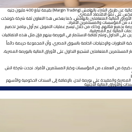
وقعت شركة إتش سي لتداول الأوراق المالية والسندات اتفاقية تعاون مع شركة كونتكت للتخصيم بهدف تمويل عملاء اتش سي المتداولين في الأسهم والأوراق المالية عن طريق الشراء بالهامش (Margin Trading) بقيمة تبلغ 400 مليون جنيه
 ينعكس على نمو الاقتصاد المصري
ل الأوراق المالية المتعاملين بالهامش، كما يعكس هذا التعاون ثقة شركة كونتكت
اء من المؤسسات والمستثمرين الأفراد.
ة بجميع فئاتهم، وذلك من خلال تيسير عمليات التمويل عبر أول برنامج تخصيم
ات المالية غير المصرفية.
على التداول ونشر ثقافة الاستثمار في البورصة بينهم فإن مثل هذه الاتفاقيات
اكبة التطورات والإحتياجات الخاصة بالسوق المصري، وأن المجموعة حريصة دائماً
لمستثمرين المتعاملين لتشجيع التداول على الأوراق المالية بالبورصة المصرية،
دة كبيرة من العملاء من المؤسسات وكبار المستثمرين الأفراد. نجحت شركة اتش
لمتعاملين في: الأسهم المدرجة في البورصة المصرية، وشهادات الإيداع الدولية (GDR) المصدرة من الشركات المصرية والمقيدة على بورصة لندن. بالإضافة إلى السندات الحكومية والأسهم
 والأوراق المالية الأجنبية