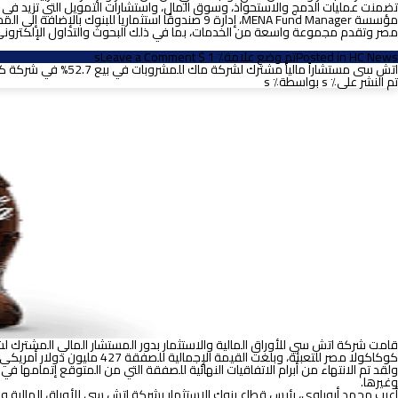
مصر وتقدم مجموعة واسعة من الخدمات، بما في ذلك البحوث والتداول الإلكتروني
on
HC News
Posted in
تم وضع علامة٪ 1 $ s
Leave a Comment
حسين
اتش سى مستشاراً مالياً مشترك لشركة ماك للمشروبات في بيع 52.7% في شركة كوكاكولا مصر للتعبئة ضمن عملية استحواذ شركة كوكاكولا هيلينيك للتعبئة على 94.7% من شركة كوكاكولا مصر للتعبئة
شكري
تم النشر على٪ s
بواسطة٪ s
يتحدث
عن
استراتيجية
اتش
سى
للفترة
2021/2022
ورؤيته
عن
الإقتصاد
المصري
كوكاكولا مصر للتعبئة، وبلغت القيمة الإجمالية للصفقة
427
مليون دولار أمريكي ق
وغيرها.
أعرب محمد أبوراوي، رئيس قطاع بنوك الاستثمار بشركة اتش سي للأوراق المالية وا