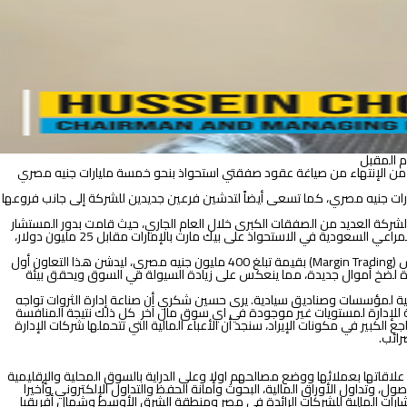
من الإنتهاء من صياغة عقود صفقتي استحواذ بنحو خمسة مليارات جنيه مصري
 تسعى في إطار استراتيجيتها للعام القادم 2022 لإدارة صفقات استحواذ بنحو أربعة مليارات جنيه مصري، كما تسعى أيضاً لتدشين فرعين جديدين للشركة إلى جانب فروعها
شركة العديد من الصفقات الكبرى خلال العام الجاري، حيث قامت بدور المستشار
المالي المشترك لشركة ماك للمشروبات والشركات التابعة في صفقة بيع 52.7 % من أسهم كوكاكولا مصر بقيمة 427 مليون دولار، كما لعبت دور المستشار المالي للمراعي السعودية في الاستحواذ على بيك مارت بالإمارات مقابل 25 مليون دولار،
كما وقعت الشركة مؤخرا اتفاقية تعاون مع شركة كونتكت للتخصيم بهدف تمويل عملاء اتش سي المتداولين في الأسهم والأوراق المالية عن طريق الشراء بالهامش (Margin Trading) بقيمة تبلغ 400 مليون جنيه مصري، ليدشن هذا التعاون أول
يرة لضخ أموال جديدة، مما ينعكس على زيادة السيولة في السوق ويحقق بيئة
إدارة يصل لـ 6.8 مليار جنيه مصري فيما بين 9 صناديق استثمار متنوعة ومحافظ مالية لمؤسسات وصناديق سيادية. يرى حسين شكري أن صناعة إدارة الثروات تواجه
إلى 3.7 مليار جنيه مصري في 2020 أي بانخفاض 57 % مصحوبا بتراجع الأتعاب المقطوعة للإدارة لمستويات غير موجودة في اي سوق مال آخر كل ذلك نتيجة المنافسة
كبير في مكونات الإيراد، سنجد أن الأعباء المالية التي تتحملها شركات الإدارة
ائدة في مصر ومنطقة الشرق الأوسط. اعتمدت اتش سي منذ تأسيسها عام 1996، على رؤيتها التي ترتكز على علاقاتها بعملائها ووضع مصالحهم اولا وعلى الدراية بالسوق المحلية والإقليمية
، وتداول الأوراق المالية، البحوث وأمانة الحفظ والتداول الإلكتروني وأخيرا
بنوك الاستثمار بالشركة بسجل حافل في تقديم الاستشارات المالية للشركات الرائدة في مصر ومنطقة الشرق الأوسط وشمال أفريقيا