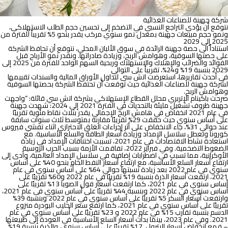
شركة جهينة للصناعات الغذائية
نتوقع أن يؤدي التراجع النسبي في التضخم إلى تحسين حجم الطلب الاستهلاكي،
ونمو حجم مبيعات جهينة بمعدل نمو سنوي مركب يقدر بنحو 5% تقريباً للفترة من
2025 إلى 2029
استناداً الى حصة جهينة الرائدة في سوق الألبان المحلي، نتوقع أن تحافظ الشركة
على حصتها السوقية، وهوامش الربح، وزيادة صادراتها. ونقدر نمو الأرباح قبل
الفوائد والضرائب والإهلاك والاستهلاك وربحية السهم الواحد للفترة من 2025 إلى
2029 بنسبة 19% و24%، تقريباً على التوالي
في أحدث تقاريرها، استعرضت اتش سى لتداول الأوراق المالية والسندات تقييمها
لشركة
جهينة للصناعات الغذائية
حيث توقعت أن تحتفظ الشركة بحصتها السوقية
وهوامش الربح.
صرحت باكينام الإتربري محلل القطاع الإستهلاكي بشركة اتش سي قائلة: “
واجهت
جهينة ظروف تشغيل مليئة بالتحديات في الفترة 2021 إلى 2024:
شهدت جهينة
في عام 2021 انخفاض في هامش الربح الإجمالي يقدر بثلاث نقاط مئوية تقريبًا
على أساس سنوي حيث حققت 29% تقريبًا مقارنة بمتوسط ثلاث سنوات سابقة
عند حوالي 31%، جاء الانخفاض على أثر إجراءات الغلق الاحترازي اثناء تفشي فيروس
كورونا وتعطل سلاسل الإمداد وزيادة أسعار الطاقة والسلع الأساسية. مع
استعادة نشاط الاقتصادات في عام 2021، تسببت اختناقات الإمداد في زيادة
الضغوط التضخمية. وفي فبراير 2022، تفاقمت الأزمة بسبب الحرب الروسية
الأوكرانية، مما تسبب في اضطرابات إضافية في سلاسل الإمداد العالمية، وأدى إلى
ارتفاع أسعار السلع الأساسية، مع ارتفاع أسعار النفط الخام بنحو 40% على أساس
سنوي في عام 2022 بعد زيادة نسبتها حوالي 64% على أساس سنوي في عام
2021، ارتفعت أسعار الذرة بنسبة 19% تقريبًا في عام 2022 و60% تقريبًا على
أساس سنوي في عام 2021، كما ارتفعت أسعار فول الصويا 13% تقريبًا على
أساس سنوي في عام 2022 وبنسبة 44% تقريبًا على أساس سنوي في عام 2021،
وارتفعت أسعار السكر 5% تقريبًا على أساس سنوي في عام 2022 وبنسبة 39%
تقريبًا على أساس سنوي في عام 2021، كما ارتفع سعر الحليب البودرة منزوع
الدسم بنسبة تقارب 15% في عام 2022 و 23% تقريبًا على أساس سنوي في عام
2021. وفي عام 2023، بينما بدأت أسعار السلع الأساسية في العودة إلى طبيعتها
– فمع انخفاض أسعار البترول 17% تقريبًا على أساس سنوي، والذرة بنسبة 19%