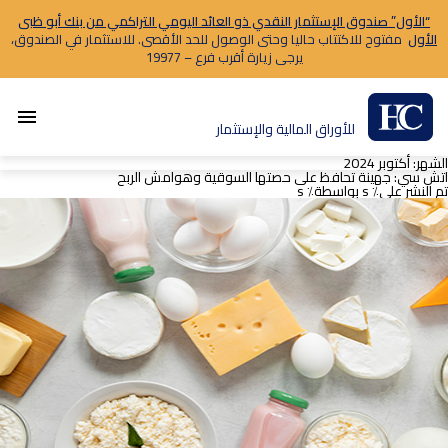
“الأول” صندوق الإستثمار النقدي ذو العائد اليومي التراكمي من بنك أبو ظبى
الأول
مفتوح للاكتتاب حاليا وحتى الوصول للحد الأقصى. للاستثمار في الصندوق،
يرجى زيارة أقرب فرع – 19977
menu
للأوراق المالية والإستثمار
الشهر:
أكتوبر 2024
اتش سي: جهينة تحافظ على حصتها السوقية وهوامش الربح
تم النشر على٪ s
بواسطة٪ s