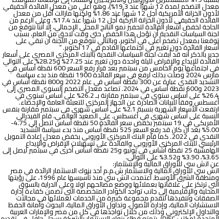
معدل التضخم لمدة 12 شهرًا عند 19.3%)، وهو أعلى من معدل الفائدة الحقيقي
لأذون الخزانة الأمريكية أجل 12 شهراً عند 1.86% ولكنها مازالت أقل من معدل
الفائدة الحقيقي لأذون الخزانة التركية أجل 12 شهراً عند 17.4%. وعلى الرغم من
الحاجة لخفض أسعار الفائدة لتحفيز نمو الناتج المحلي الإجمالي، إلا أننا نتوقع من
لجنة السياسات النقدية أن تؤجل هذا الخفض حتى وقت لاحق من العام، بسبب
توقعنا بمعدل تضخم أعلى في أكتوبر، وبالتالي نتوقع من اللجنة أن تبقي على
أسعار الفائدة دون تغيير في اجتماعها القادم في 17 أكتوبر. “
جدير بالذكر أنه قد أبقت لجنة السياسات النقدية بالبنك المركزي المصري على أسعار
الفائدة للإيداع والإقراض لليلة واحدة دون تغيير عند 27.25% و28.25% على التوالي
في اجتماعها يوم الخامس من سبتمبر بعد قرار رفع السعر 600 نقطة أساس في
مارس 2024 وصلت بذلك لرفع في سعر الفائدة 1900 نقطة منذ بدء سياسة
التشديد النقدي عبارة عن 300 نقطة أساس في عام 2022 و800 نقطة أساس في
2023 و600 نقطة أساس في 2024. تصاعد معدل التضخم السنوي المصري إلى
26.4% على أساس سنوي في سبتمبر مقارنة بـ 26.2% على أساس سنوي في
أغسطس وفقاً للبيانات الصادرة عن الجهاز المركزي للتعبئة العامة والإحصاء.
ارتفعت الأسعار الشهرية بنسبة 2.1% على أساس شهري في سبتمبر مقارنة بنفس
النسبة على أساس شهري في أغسطس. على الصعيد العالمي، قام الفيدرالي
الأمريكي في 19 سبتمبر بخفض سعر الفائدة 50 نقطة أساس لتصل إلى 4.75-
5.00% بعد أن كان قد رفع السعر 525 نقطة أساس منذ بدء سياسة التشديد
النقدي في 2022. كما قام البنك المركزي الأوروبي بخفض معدل إعادة التمويل
الرئيسي للبنك المركزي الأوروبي والفائدة على تسهيلات الإقراض والإيداع
الهامشية 25 نقطة أساس في يونيو و25 نقطة أساس أخرى في سبتمبر ليصل إلى
3.65%، 3.90% و3.52% على التوالي.
عن اتش سى للأوراق المالية والإستثمار:
اتش سي للأوراق المالية والاستثمار ش.م.م أحد بنوك الاستثمار الرائدة في مصر
ومنطقة الشرق الأوسط. اعتمدت اتش سي منذ تأسيسها عام 1996، على رؤيتها
التي ترتكز على علاقاتها بعملائها ووضع مصالحهم اولا وعلى الدراية بالسوق
المحلية والإقليمية إلى جانب تواجد الكوادر المتخصصة التي تضمن كفاءة إدارة
الصفقات وتنفيذها لتقدم مجموعة كبيرة من الخدمات لعملائها في مجالات
الاستشارات المالية، وإدارة الأصول، وتداول الأوراق المالية، البحوث وأمانة الحفظ
والتداول الإلكتروني وذلك من خلال تواجدها في كل من مصر والإمارات العربية
المتحدة (مكتب DIFC). يتمتع قطاع بنوك الاستثمار بالشركة بسجل حافل في تقديم