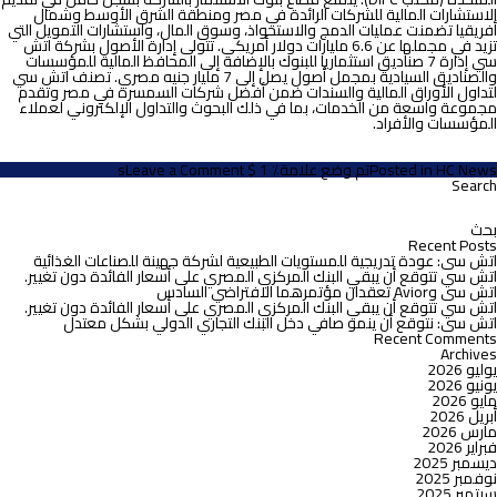
الاستشارات المالية للشركات الرائدة في مصر ومنطقة الشرق الأوسط وشمال
أفريقيا تضمنت عمليات الدمج والاستحواذ، وسوق المال، واستشارات التمويل التي
تزيد في مجملها عن 6.6 مليارات دولار أمريكي. تتولى إدارة الأصول بشركة اتش
سي إدارة 7 صناديق استثماريا للبنوك بالإضافة إلى المحافظ المالية للمؤسسات
والصناديق السيادية بمجمل أصول يصل إلى 7 مليار جنيه مصري. تصنف اتش سي
لتداول الأوراق المالية والسندات ضمن أفضل شركات السمسرة في مصر وتقدم
مجموعة واسعة من الخدمات، بما في ذلك البحوث والتداول الإلكتروني لعملاء
المؤسسات والأفراد.
on
HC News
Posted in
تم وضع علامة٪ 1 $ s
Leave a Comment
اتش
Search
لبحث
سي:
ن:
نتوقع
أن
Recent Posts
يؤجل
اتش سى: عودة تدريجية للمستويات الطبيعية لشركة جهينة للصناعات الغذائية
البنك
اتش سي تتوقع أن يبقي البنك المركزي المصري على أسعار الفائدة دون تغيير.
المركزي
اتش سى وAvior تعقدان مؤتمرهما الافتراضي السادس
المصري
اتش سي تتوقع أن يبقي البنك المركزي المصري على أسعار الفائدة دون تغيير.
خفض
اتش سى: نتوقع أن ينمو صافي دخل البنك التجاري الدولي بشكل معتدل
سعر
Recent Comments
الفائدة
Archives
حتى
يوليو 2026
وقت
يونيو 2026
لاحق
مايو 2026
من
أبريل 2026
العام
مارس 2026
فبراير 2026
ديسمبر 2025
نوفمبر 2025
سبتمبر 2025