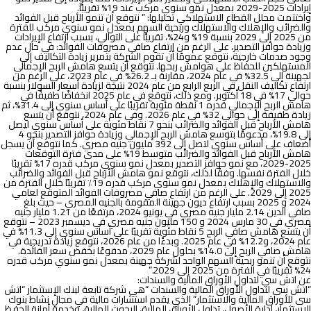
إيرادات 2025-2029 بمعدل نمو سنوي مركب عند 19% تقريبًا.
واختتمت محلل القطاع الاستهلاكي تحليلها: ” نتوقع أن تنمو الأرباح قبل الفوائد
والضرائب والإهلاك والاستهلاك وربحية السهم بمعدل نمو سنوي مركب للفترة
من 2025 إلى 2029
بنسبة 19% و24%، تقريبًا على التوالي، بسبب ارتفاع الإيرادات
وزيادة حوافز التصدير، على الرغم من ارتفاع صافي مصروفات الفوائد:
في حال عدم
وجود صدمات خارجية، نتوقع عمومًا أن تقوم الشركة بتمرير زيادة التكاليف إلى
المستهلكين للحفاظ على هوامش ربحها. نتوقع أن يتسع هامش الربح الإجمالي
لجهينة إلى 32.5% في عام 2024، مقارنة بـ 26.2% في عام 2023، على الرغم من
ارتفاع تكاليف النقل في الربع الرابع من عام 2024 نتيجة لزيادة أسعار السولار بنسبة
حوالي 17% في 18 أكتوبر. ومع ذلك، نتوقع في عام 2025 انخفاضًا طفيفًا في
هامش الربح الإجمالي قدره 1 نقطة مئوية تقريبًا على أساس سنوي إلى 31.4%، ثم
زيادة طفيفة إلى حوالي 32% في عام 2026. وفي عام 2024، نتوقع أن يتسع
هامش الأرباح قبل الفوائد والضرائب بنحو 7 نقاط مئوية على أساس سنوي ليصل
إلى 19.8%، مدعومًا بتوسع هامش الربح الإجمالي وزيادة حوافز التصدير بنحو 4
أضعاف على أساس سنوي لتصل إلى 392 مليون جنيه مصري. كما نتوقع أن يسجل
هامش الأرباح قبل الفوائد والضرائب متوسط 19% على مدى فترة التوقعات
2025-2029، مع نمو حوافز التصدير بمعدل نمو سنوي مركب قدره 17% تقريبًا
خلال الفترة نفسها. وفقًا لذلك، نتوقع نمو هامش الأرباح قبل الفوائد والضرائب
والاستهلاك والإهلاك بمعدل نمو سنوي مركب قدره 19٪ تقريبًا خلال الفترة من
2025 إلى 2029. على الرغم من ارتفاع صافي مصروفات الفوائد المتوقع لعامي
2024 و 2025 بسبب ارتفاع ديون جهينة المقومة بالجنيه المصري – حيث بلغ
صافي الدين 2.14 مليار جنيه مصري في يونيو 2024، مرتفعًا من 1.21 مليار جنيه
مصري في 30 مارس 2024 و 150 مليون جنيه مصري في ديسمبر 2023 – نتوقع
أن يتسع هامش صافي الربح 5 نقاط مئوية تقريبًا على أساس سنوي إلى 11.3% في
عام 2024، و12.2% في عام 2025. وبدءًا من عام 2026، نتوقع زيادة تدريجية في
هامش صافي الربح إلى 14.0% بحلول عام 2029، مدفوعًا بخفض سعر الفائدة.
نتوقع أن تنمو ربحية السهم الواحد لشركة جهينة بمعدل نمو سنوي مركب قدره
24% تقريبًا في الفترة من 2025 إلى 2029.”
عن اتش سي
لتداول الأوراق المالية والسندات:
“اتش سى لتداول الأوراق المالية والسندات “هي شركة تابعة لبنك الإستثمار “اتش
سى للأوراق المالية والاستثمار” الذي يقدم استشارات مالية في مجال نشاط بنوك
الإستثمار، إدارة الأصول، تداول الأوراق المالية، البحوث المالية، وخدمة أمانة الحفظ.