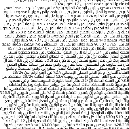
اجتماعها المقرر عقده الخميس
17 أكتوبر
2024.
قالت نعمت شكري، رئيس البحوث المالية بشركة اتش سى:
” شهدت مصر تحسن
كبير في وضعها المالي الخارجي تمثل في: 1) زيادة فائض ميزان المدفوعات للربع
الرابع من السنة المالية 23/24 تسع مرات تقريبا على أساس سنوي و 22% تقريبا
على أساس ربع سنوي الي 5.55 مليار دولار أمريكي، 2) احتفظ القطاع المصرفي
المصري بمركز صافي أصول من العملة الأجنبية عند 9.73 مليار دولار أمريكي في
أغسطس إلا أنه انخفض بمقدار 3.54 مليار دولار أمريكي على أساس شهري متحولا
بذلك من صافي التزامات للقطاع المصرفي من العملة الأجنبية قدره 25.9 مليار
دولار أمريكي في نفس الوقت من العام الماضي، 3) ارتفع صافي احتياطي النقد
الأجنبي بقيمة 140 مليون دولار أمريكي في سبتمبر إلى 46.737 مليار دولار
أمريكي من بـ 46.597 مليار دولار أمريكي في أغسطس، و4) انخفض مؤشر قيمة
مبادلة مخاطر الائتمان في مصر لمدة عام واحد إلى 407 نقطة أساس من 857
نقطة أساس في 1 يناير. إلا أنه لا يزال النمو الاقتصادي في مصر محدودا بسبب
ارتفاع أسعار الفائدة التي تؤثر على استثمارات القطاع الخاص. انخفض مؤشر مديري
المشتريات في مصر لشهر سبتمبر إلى ما دون حد الـ 50 نقطة أي إلى 48.8 بعد أن
كان قد تجاوزه في أغسطس، مما يشير إلى تراجع جديد في نشاط القطاع الخاص
المصري الغير نفطي، حيث أدت ارتفاعات أسعار السلع إلى تراجع المبيعات وتباطؤ
النشاط التجاري، وبلغ الناتج المحلي الإجمالي 2.4% في الربع الرابع من 23/24
وبالتالي نمو الناتج المحلي الإجمالي بنسبة 2.4% للسنة المالية 23/24، منخفضا عن
3.8% في السنة المالية 22/23، متأثراً أيضًا بالتوترات الجيوسياسية. وفي سعيها
لمواجهة هذه التحديات، أعلنت الحكومة عن حوافز استثمارية وحزمة إعفاءات
ضريبية لتشجيع الاستثمارات الخاصة المحلية والأجنبية لتحفيز النمو الاقتصادي. أما
بالنسبة للتضخم، نتوقع أن يتسارع التضخم بنسبة 1.0% على أساس شهري الي 26.5%
على أساس سنوي في أكتوبر بسبب الزيادات في أسعار الكهرباء للقطاعات المنزلية
والتجارية والصناعية في سبتمبر و ارتفاع محتمل في أسعار الطاقة في أكتوبر مع
اجتماع اللجنة الحكومية المسئولة عن تسعير البنزين والسولار المقرر في أكتوبر
لمناقشة أسعار البنزين والسولار للربع الرابع من عام 2024، وتدرس الشركة المصرية
القابضة للغازات الطبيعية زيادة أسعار الغاز الطبيعي للقطاع الصناعي بنسبة تتراوح
بين 10% و30% وفقا لكل صناعة، وذلك بسبب ارتفاع تكاليف استيراد الغاز الطبيعي.
بالنسبة لمعدلات الفائدة، جاء العائد على أذون الخزانة المصرية أجل 12 شهرًا عند
26.238%، مما يعكس سعر فائدة حقيقي بنسبة 3.00% (بعد خصم معدل ضريبة
بنسبة 15% للمستثمرين الأوروبيين والأمريكيين واستنادًا إلى توقعاتنا لمتوسط