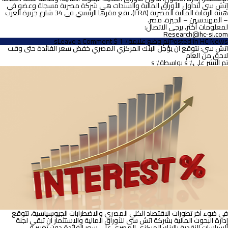
إتش سى لتداول الأوراق المالية والسندات هي شركة مصرية مسجلة وعضو في
هيئة الرقابة المالية المصرية (FRA)، يقع مقرها الرئيسي في 34 شارع جزيرة العرب
– المهندسين – الجيزة، مصر.
لمعلومات أكثر، يرجى الاتصال:
Research@hc-si.com
on
HC News
Posted in
تم وضع علامة٪ 1 $ s
Leave a Comment
اتش
اتش سي: نتوقع أن يؤجل البنك المركزي المصري خفض سعر الفائدة حتى وقت
سي:
لاحق من العام
جهينة
تم النشر على٪ s
بواسطة٪ s
تحافظ
على
حصتها
السوقية
وهوامش
الربح
في ضوء آخر تطورات الاقتصاد الكلي المصري والاضطرابات الجيوسياسية، تتوقع
إدارة البحوث المالية بشركة اتش سى للأوراق المالية والاستثمار أن تبقي لجنة
السياسات النقدية بالبنك المركزي المصري على سعر الفائدة دون تغيير في