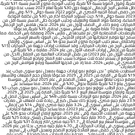
تقريبًا، وفول الصويا بنسبة 9% تقريبًا، وحليب البودرة منزوع الدسم بنسبة 31% تقريبًا،
ظل هامش الربح الإجمالي لجهينة دون 30% تقريبًا لعام 2023 بسبب عدة جولات
من خفض قيمة الجنيه المصري في أكتوبر 2022 بنسبة حوالي 19%، وفي يناير
2023 بنسبة حوالي 18%، حيث تستورد الشركة أكثر من 30% من تكلفة البضاعة
المباعة، وخاصةً مواد التعبئة والتغليف وحليب البودرة خالي الدسم، بنسبة أقل من
المركزات. ومع ذلك، في النصف الأول من عام 2024، تحسن هامش الربح الإجمالي
لجهينة بنحو 10 نقاط مئوية على أساس سنوي ليحقق 35% تقريبًا، مدعومًا
بالإصلاحات الاقتصادية التي تم تنفيذها في مارس 2024 وصفقة رأس الحكمة، مما
سمح لها بتوفير احتياجاتها من الدولار الأمريكي من البنوك بالسعر الرسمي،
وانخفاض سعر حليب البودرة منزوع الدسم بنحو 4% على أساس سنوي، وارتفاع
هامش الربح من صادرات المركزات. وقد استفادت إيرادات جهينة من المركزات (15%
تقريبًا من إجمالي إيرادات النصف الأول من عام 2024، مقارنة بـ 9% تقريبًا في
النصف الأول من عام 2023) من نقص الإمدادات العالمية من البرتقال (الذي من
المتوقع أن يستمر لمدة ثلاث سنوات) بسبب تغير المناخ وتراجع قيمة الجنيه
المصري في مارس 2024، مما زاد من قدرتها التنافسية ورفع هوامش الربح من
الصادرات.”
استطردت باكينام: ” نحن نتوقع نمو إيرادات جهينة بمعدل نمو سنوي مركب عند
19% تقريبًا في الفترة من 2025 إلى 2029 مدعومًا بارتفاع حجم المبيعات والأسعار:
نتوقع حدوث تباطؤ نسبي في معدل التضخم في عام 2025 ليصل إلى متوسط
سنوي يبلغ 23% تقريبًا مقارنةً بحوالي 30% في عام 2024، مما سيساعد على
تعافي حجم الطلب. نتوقع نمو حجم مبيعات الشركة بمعدل نمو سنوي مركب 5%
تقريبًا، وارتفاع متوسط أسعار البيع 13% تقريبًا خلال الفترة من 2025 إلى 2029.
في عام 2024، نتوقع نمو الإيرادات بنسبة تقارب 48% على أساس سنوي لتصل إلى
23.9 مليار جنيه مصري، ونرجع ذلك بشكل كبير إلى زيادة ثلاث أضعاف في صادرات
المركزات على أساس سنوي إلى 3.24 مليار جنيه مصري (حوالي 14% من إجمالي
المبيعات مقابل حوالي 6% في عام 2023)، مما يساعد جزئيًا في تغطية احتياجات
جهينة من العملات الأجنبية. وفي عام 2025، نتوقع ارتفاع الإيرادات بنحو 26% على
أساس سنوي إلى 30.0 مليار جنيه مصري، مدفوعاً بشكل رئيسي بزيادة 25% تقريبًا
في متوسط أسعار بيع الشركة إلى 61.7 جنيه مصري/للتر وزيادة 31% تقريبًا على
أساس سنوي في إيرادات المركزات إلى 4.70 مليار جنيه مصري. بدءًا من عام 2026،
نتوقع أن يؤدي خفض سعر الفائدة وتراجع التضخم وتعديل الرواتب إلى تسريع
تعافي حجم الطلب الاستهلاكي وتحفيز نمو الإيرادات، مما يقودنا إلى تقدير نمو