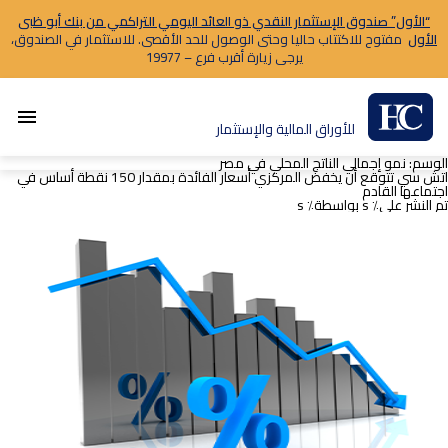
“الأول” صندوق الإستثمار النقدي ذو العائد اليومي التراكمي من بنك أبو ظبى
الأول
مفتوح للاكتتاب حاليا وحتى الوصول للحد الأقصى. للاستثمار في الصندوق،
يرجى زيارة أقرب فرع – 19977
menu
للأوراق المالية والإستثمار
الوسم:
نمو إجمالي الناتج المحلي في مصر
اتش سي تتوقع أن يخفض المركزي أسعار الفائدة بمقدار 150 نقطة أساس في
اجتماعها القادم
تم النشر على٪ s
بواسطة٪ s