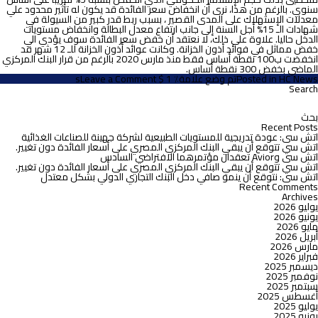
سنوي. بالرغم من هذا، نرى أن انخفاض سعر الفائدة قد يكون له تأثير محدود علي
معدلات الإستهلاك على المدى القصير ، بسبب ربط قدر كبير من السيولة في
شهادات الـ 15% أجل السنة إلى جانب ارتفاع معدل البطالة وانخفاض مستويات
الدخل حاليا. علاوة على ذلك، لا نعتقد أن خفض سعر الفائدة سوف يؤدي الي
خفض مماثل في فوائد أذون الخزانة. وكانت عوائد أذون الخزانة للـ 12 شهر قد
انخفضت ب100 نقطة أساس فقط منذ مارس 2020 بالرغم من قرار البنك المركزي
الماضي بخفض 300 نقطة أساس.
on
HC News
Posted in
تم وضع علامة٪ 1 $ s
Leave a Comment
تعليق
Search
لبحث
اتش
ن:
سى
على
Recent Posts
خفض
اتش سى: عودة تدريجية للمستويات الطبيعية لشركة جهينة للصناعات الغذائية
البنك
اتش سي تتوقع أن يبقي البنك المركزي المصري على أسعار الفائدة دون تغيير.
المركزي
اتش سى وAvior تعقدان مؤتمرهما الافتراضي السادس
سعر
اتش سي تتوقع أن يبقي البنك المركزي المصري على أسعار الفائدة دون تغيير.
الفائدة
اتش سى: نتوقع أن ينمو صافي دخل البنك التجاري الدولي بشكل معتدل
50
Recent Comments
نقطة
Archives
أساس
يوليو 2026
يونيو 2026
مايو 2026
أبريل 2026
مارس 2026
فبراير 2026
ديسمبر 2025
نوفمبر 2025
سبتمبر 2025
أغسطس 2025
يوليو 2025
يونيو 2025