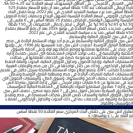
أبقى الفيدرالي الأمريكي على النطاق المستهدف لسعر الفائدة عند 4.25-4.50%،
تاركًا إجمالي التخفيضات عند 100 نقطة أساس بعد أن رفع الأسعار بمقدار 525
نقطة أساس منذ بدء سياسة التشديد النقدي في عام 2022، بينما خفض البنك
المركزي الأوروبي أسعار الفائدة الرئيسية لتسهيل الإيداع وعمليات إعادة التمويل
الرئيسية والتسهيل الهامشي للإقراض بمقدار 25 نقطة أساس في 6 مارس إلى
2.50% و 2.65% و 2.90% على التوالي، ليصل إجمالي التخفيضات إلى 150 نقطة
أساس، منذ بدء خفض أسعار الفائدة في يونيو 2024 بعد أن رفع الأسعار بمقدار
450 نقطة أساس منذ بدء سياسة التشديد النقدي في عام 2022.
عن اتش سى للأوراق المالية والإستثمار:
اتش سي للأوراق المالية والاستثمار ش.م.م أحد بنوك الاستثمار الرائدة في مصر
ومنطقة الشرق الأوسط. اعتمدت اتش سي منذ تأسيسها عام 1996، على رؤيتها
التي ترتكز على علاقاتها بعملائها ووضع مصالحهم اولا وعلى الدراية بالسوق
المحلية والإقليمية إلى جانب تواجد الكوادر المتخصصة التي تضمن كفاءة إدارة
الصفقات وتنفيذها لتقدم مجموعة كبيرة من الخدمات لعملائها في مجالات
الاستشارات المالية، وإدارة الأصول، وتداول الأوراق المالية، البحوث وأمانة الحفظ
والتداول الإلكتروني وذلك من خلال تواجدها في كل من مصر والإمارات العربية
المتحدة (مكتب DIFC). يتمتع قطاع بنوك الاستثمار بالشركة بسجل حافل في تقديم
الاستشارات المالية للشركات الرائدة في مصر ومنطقة الشرق الأوسط وشمال
أفريقيا تضمنت عمليات الدمج والاستحواذ، وسوق المال، واستشارات التمويل التي
تزيد في مجملها عن 6.6 مليارات دولار أمريكي. تتولى إدارة الأصول بشركة اتش
سي إدارة 7 صناديق استثماريا للبنوك بالإضافة إلى المحافظ المالية للمؤسسات
والصناديق السيادية بمجمل أصول يصل إلى 7 مليار جنيه مصري. تصنف اتش سي
لتداول الأوراق المالية والسندات ضمن أفضل شركات السمسرة في مصر وتقدم
مجموعة واسعة من الخدمات، بما في ذلك البحوث والتداول الإلكتروني لعملاء
المؤسسات والأفراد.
on
HC News
Posted in
تم وضع علامة٪ 1 $ s
Leave a Comment
اتش
تعليق اتش سى على خفض البنك المركزي سعر الفائدة 50 نقطة أساس
سي
تم النشر على٪ s
بواسطة٪ s
تتوقع
أن
يخفض
المركزي