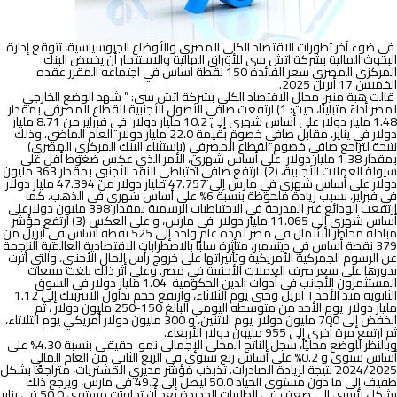
في ضوء آخر تطورات الاقتصاد الكلي المصري والأوضاع الجيوسياسية، تتوقع إدارة
البحوث المالية بشركة اتش سى للأوراق المالية والاستثمار أن يخفض البنك
المركزي المصري سعر الفائدة 150 نقطة أساس في اجتماعه المقرر عقده
الخميس
17 أبريل 2025
.
قالت
هبة منير
، محلل الاقتصاد الكلي بشركة اتش سى:
” شهد الوضع الخارجي
لمصر أداءً متباينًا، حيث: 1) ارتفعت صافي الأصول الأجنبية للقطاع المصرفي بمقدار
1.48 مليار دولار على أساس شهري إلى 10.2 مليار دولار في فبراير من 8.71 مليار
دولار في يناير، مقابل صافي خصوم بقيمة 22.0 مليار دولار العام الماضي، وذلك
نتيجة لتراجع صافي خصوم القطاع المصرفي (باستثناء البنك المركزي المصري)
بمقدار 1.38 مليار دولار على أساس شهري، الأمر الذي عكس ضغوط أقل على
سيولة العملات الأجنبية، (2) ارتفع صافي احتياطي النقد الأجنبي بمقدار 363 مليون
دولار على أساس شهري في مارس إلى 47.757 مليار دولار من 47.394 مليار دولار
في فبراير، بسبب زيادة ملحوظة بنسبة 6% على أساس شهري في الذهب، كما
ارتفعت الودائع غير المدرجة في الاحتياطيات الرسمية بمقدار 398 مليون دولارعلى
أساس شهري إلى 11.065 مليار دولار في مارس، و علي العكس (3) ارتفع مؤشر
مبادلة مخاطر الائتمان في مصر لمدة عام واحد إلى 525 نقطة أساس في أبريل من
379 نقطة أساس في ديسمبر، متأثرة سلبًا بالاضطرابات الاقتصادية العالمية الناجمة
عن الرسوم الجمركية الأمريكية وتأثيراتها على خروج رأس المال الأجنبي، والتي أثرت
بدورها على سعر صرف العملات الأجنبية في مصر. وعلي أثر ذلك بلغت مبيعات
المستثمرون الأجانب في أدوات الدين الحكومية 1.04 مليار دولار في السوق
الثانوية منذ الأحد ٦ ابريل وحتى يوم الثلاثاء، وارتفع حجم تداول الانتربنك إلى 1.12
مليار دولار يوم الأحد من متوسطه اليومي البالغ 150-250 مليون دولار ، ثم
انخفض إلى 700 مليون دولار يوم الاثنين، و 300 مليون دولار أمريكي يوم الثلاثاء،
ثم ارتفع مرة أخرى إلى 955 مليون دولار الأربعاء.
وبالنظر للوضع محليًا، سجل الناتج المحلي الإجمالي نمو حقيقي بنسبة 4.30% على
أساس سنوي و 0.2% على أساس ربع سنوي في الربع الثاني من العام المالي
2024/2025 نتيجة لزيادة الصادرات. تذبذب مؤشر مديري المشتريات، متراجعًا بشكل
طفيف إلى ما دون مستوى الحياد 50.0 ليصل إلى 49.2 في مارس، ويرجع ذلك
بشكل رئيسي إلى ضعف في الطلبيات الجديدة بعد أن تجاوزت مستوى 50.0 في يناير