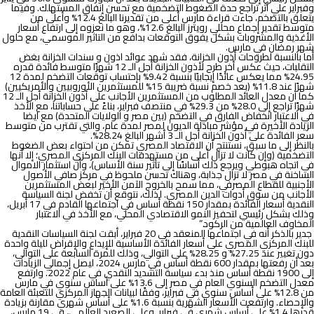
وفبراير علي أثر تراجع حدة الضغوط التضخمية مع تحسن إنفاق المستهلك. وفيما
يتعلق بالتضخم، جاءت قراءة مارس أعلى من تقديرنا البالغ 12.4% وأعلى من
متوسط تقدير إجماع محللي رويترز البالغ 12.6%، وهو ما نعزوه إلى ارتفاع أسعار
الأغذية والمشروبات بشكل يفوق التوقعات بدافع من التاثير الموسمي، مع حلول
شهر رمضان في مارس.
أما بالنسبة لطروحات أذون الخزانة، فقد شهد عوائد اذون و سندات الخزانة بغض
التقلبات، حيث عكس أخر طرح لأذون الخزانة أجل الـ 12 شهرًا متوسط فائدة قدره
24.95% مما يعكس عائدًا إيجابيًا بنسبة 9.42% بإحتساب توقعات التضخم لمدة 12
شهرًا عند 11.8% (بعد خصم نسبة ضريبة 15% للمستثمرين الأوروبيين والأمريكيين)
كما أن معدل العائد المطلوب من المستثمرين الأجانب على أذون الخزانة أجل الـ 12
شهرًا تراجع إلى 28.0% من 29.3% في منتصف فبراير، بناءً على حساباتنا، مع الأخذ
في الاعتبار انخفاض الفارق في التضخم (بين مصر و الولايات المتحدة) مع ايضا
الزيادة الأخيرة في مؤشر مبادلة الديون لمصر لمدة عام، والتي تقترب من متوسط
سعر الفائدة على أذون الخزانة أجل الـ 3 أشهر البالغ 28.24%.
بالنظر إلى ما سبق، نستنتج أن الاقتصاد المصري تمكن من احتواء بعض الضغوط
التضخمية (وإن كانت لا تزال أعلى من مستهدفات البنك المركزي المصري؛ إلا أنها
في اتجاه هبوطي ويرجع ذلك أساسًا إلى تأثير سنة الأساس)، وأن استثمار الاموال
الساخنة في مصر لا تزال جذابة، وهناك تحسن ملحوظ في مركز صافي الأصول
الأجنبية للقطاع المصرفي، مما سمح بالخروج الآمن الأخير لبعض المستثمرين
الأجانب من سوق أدوات الدين المصري. لذلك، نتوقع أن تخفض لجنة السياسة
النقدية أسعار الفائدة بمقدار 150 نقطة أساس في اجتماعها القادم في 17 أبريل،
وذلك بشكل رئيسي لتحفيز النمو الاقتصادي المحلي، مع الأخذ في الاعتبار
المخاوف العالمية من الركود.”
جدير بالذكر أنه
في اجتماعها المنعقد في 20 فبراير، أبقت لجنة السياسات النقدية
للبنك المركزي المصري على أسعار الفائدة الأساسية للإيداع والإقراض لليلة واحدة
دون تغيير عند 27.25% و 28.25% على التوالي، وذلك للمرة السابعة على التوالي،
بعد أن رفعتها بمقدار 600 نقطة أساس في مارس 2024، ليصل إجمالي الزيادات
إلى 1900 نقطة أساس منذ بدء سياسة التشديد النقدي في عام 2022. وارتفع
معدل التضخم السنوي العام في مصر إلى 13.6% على أساس سنوي في مارس
من 12.8% على أساس سنوي في فبراير، وفقًا لبيانات الجهاز المركزي للتعبئة العامة
والإحصاء. وارتفعت الأسعار الشهرية بنسبة 1.6% على أساس شهري مقارنة بزيادة
قدرها 1.4% على أساس شهري في فبراير. وعلى الصعيد العالمي، في 19 مارس،