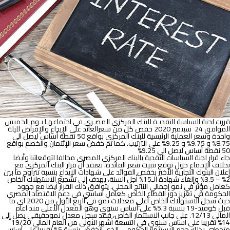
أسعار
الفائدة
بمقدار
150
نقطة
أساس
في
اجتماعها
القادم
قررت لجنة السياسة النقديـة للبنك المركزي المصـري في اجتماعهـا يـوم الخميس
الموافق 24 سبتمبر 2020 خفض كل من سعرالعائد علي الإيداع والإقراض لليلة
واحدة وسعر العملية الرئيسية للبنك المركزي بواقع 50 نقطة أساس ليصل الى
8.75% و 9.75% و 9.25% على الترتيب. كما تم خفض سعر الإئتمان والخصم بواقع
50 نقطة أساس ليصل الي 9.25%
جاء قرار لجنة السياسات النقدية بالبنك المركزي المصري مخالفا لتوقعاتنا وأيضا
بخلاف الإجماع حول توقع تثبيت سعر الفائدة. نعتقد أن قرار البنك المركزي مع
إعلان البنوك التجارية الأخير بخفض الفوائد على شهادات الإيداع بنسبة تتراوح ما بين
2% – 3.5% وإلغاء شهادة الـ15% أجل السنة، يهدف إلى تشجيع الاستهلاك الخاص
كعامل مؤثر في نمو إجمالي الناتج المحلي. يتوافق ذلك القرار أيضا مع جهود
الحكومة في تعزيز دور القطاع الخاص كعامل أساسي في دعم الاقتصاد المصري
حيث سجل الاستهلاك الخاص اعلي معدلات نمو في الربع الأول من 2020 اي ما
قبل كوفيد-19 بنسبة 5.3% على أساس سنوي وهو المعدل الأعلى منذ اعام
المالي 12/13. علي جانب الاستثمار الخاص، فقد سجل معدل نموحقيقي يصل إلى
14% تقريبا على أساس سنوي في التسعة أشهر الأولى من العام المالي 19/20
متخطيي بذلك حجم الإستثمار الحكومي الذي انخفض بنسبة 5% تقريبا على أساس